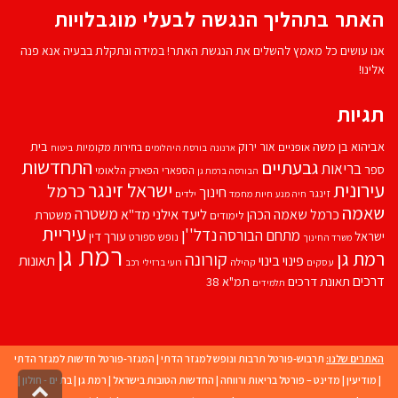
האתר בתהליך הנגשה לבעלי מוגבלויות
אנו עושים כל מאמץ להשלים את הנגשת האתר! במידה ונתקלת בבעיה אנא פנה
אלינו!
תגיות
אביהוא בן משה
בית
אור ירוק
אופניים
בחירות מקומיות
ארנונה
בורסת היהלומים
ביטוח
התחדשות
גבעתיים
בריאות
ספר
הספארי
הפארק הלאומי
הבורסה ברמת גן
עירונית
ישראל זינגר
כרמל
חינוך
זינגר
חיות מחמד
ילדים
חיה מנע
שאמה
משטרה
ליעד אילני
כרמל שאמה הכהן
מד''א
משטרת
לימודים
עיריית
נדל''ן
מתחם הבורסה
ישראל
עורך דין
נופש
ספורט
משרד החינוך
רמת גן
רמת גן
קורונה
פינוי בינוי
תאונות
עסקים
קהילה
רועי ברזילי
רכב
דרכים
תאונת דרכים
תמ"א 38
תלמידים
האתרים שלנו:
תרבוש-פורטל תרבות ונופש למגזר הדתי
|
המגזר-פורטל חדשות למגזר הדתי
|
מודיעין
|
מדינט – פורטל בריאות ורווחה
|
החדשות הטובות בישראל
|
רמת גן
|
בת ים - חולון
|
גליל