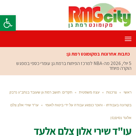
פתח סרגל
תפריט
כתבות אחרונות במקומונט רמת גן:
5 יולי, 2026
מה-NBA למרכז הפיתוח ברמת גן: עומרי כספי במפגש
הוקרה מיוחד
ראשי
»
צרכנות
»
עצה משפטית
»
תקדים: תושב רמת גן שעובד בנתב"ג נדבק
בקורונה בעבודתו - והוכר כנפגע עבודה על ידי ביטוח לאומי
»
עו"ד שירי אלון צלם
אלעד נסים(6)
עו"ד שירי אלון צלם אלעד