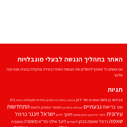
האתר בתהליך הנגשה לבעלי מוגבלויות
אנו עושים כל מאמץ להשלים את הנגשת האתר! במידה ונתקלת בבעיה אנא פנה
אלינו!
תגיות
אביהוא בן משה
בית
אור ירוק
אופניים
בחירות מקומיות
ארנונה
בורסת היהלומים
ביטוח
התחדשות
גבעתיים
בריאות
ספר
הספארי
הפארק הלאומי
הבורסה ברמת גן
עירונית
ישראל זינגר
כרמל
חינוך
זינגר
חיות מחמד
ילדים
חיה מנע
שאמה
משטרה
ליעד אילני
כרמל שאמה הכהן
מד''א
משטרת
לימודים