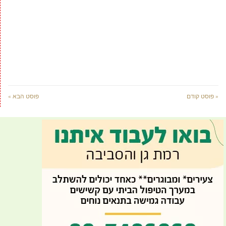
« פוסט קודם
פוסט הבא »