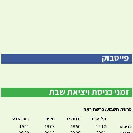
פרשת השבוע: פרשת ראה
תל אביב
ירושלים
חיפה
באר שבע
כניסה:
19:12
18:50
19:03
19:11
יציאה:
20:11
20:09
20:12
20:09