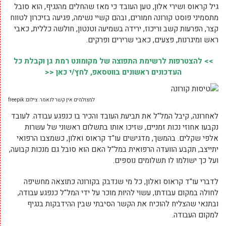
גיל קראוס ושירי אלון, טען העובד כי מאז שהחלים מהנגיף, הוא סובל
מתסמיני פוסט קורונה חמורים, ובהם קשיי נשימה, פגיעה בזיכרון לטווח
קצר, הפרעות קשב וריכוז, ירידה בשמיעה וטנטון, חולשה כללית, כאבי
ראש ומיגרנות, פצעים, כאבי שרירים ופרקים.
>> להצטרפות לרשימת התפוצה של מקומונט רמת גן וקבלת כל
העדכונים ראשונים בווטסאפ, לחץ/י כאן <<
למצולמים אין קשר לנאמר. צילום: freepik
לאחרונה, קיבל המל"ל את תביעת העובד והכיר בו כנפגע עבודה. לעובד
נקבעו אחוזי נכות זמניים, שזיכו אותו בתשלום ראשוני של עשרות
אלפי שקלים. בהמשך, מדגישים עו"ד קראוס ואלון, כשמצבו הרפואי
יתייצב, תקבע הוועדה הרפואית במל"ל האם הוא סובל גם מנכות קבועה,
ועל כך ישולמו לו תשלומים נוספים.
לדברי עו"ד קראוס ואלון, כל מי שנדבק בקורונה כתוצאה מחשיפה
לחולה במקום עבודתו, עשוי להיות מוכר על ידי המל"ל כנפגע עבודה,
ובתנאי שהצליח להוכיח את הקשר הסיבתי שבין ההידבקות בנגיף
למקום העבודה.