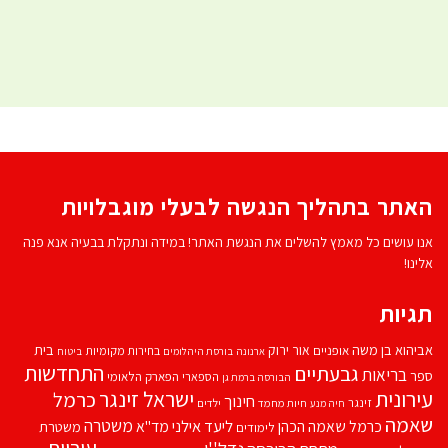
האתר בתהליך הנגשה לבעלי מוגבלויות
אנו עושים כל מאמץ להשלים את הנגשת האתר! במידה ונתקלת בבעיה אנא פנה
אלינו!
תגיות
אביהוא בן משה
בית
אור ירוק
אופניים
בחירות מקומיות
ארנונה
בורסת היהלומים
ביטוח
התחדשות
גבעתיים
בריאות
ספר
הספארי
הפארק הלאומי
הבורסה ברמת גן
עירונית
ישראל זינגר
כרמל
חינוך
זינגר
חיות מחמד
ילדים
חיה מנע
שאמה
משטרה
ליעד אילני
כרמל שאמה הכהן
מד''א
משטרת
לימודים