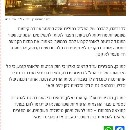
שדה התעופה בן גוריון. צילום: איתן קרוב
לדבריהם, להכרה של המל"ל בחולים אלה כנפגעי עבודה קיימות
משמעויות מרחיקות לכת, שכן מעבר לנכות ולתשלומים הזמניים, עשוי
המוסד לביטוח לאומי לקבוע להם בהמשך, כאמור, את הנכות הקבועה
שתזכה אותם במקרים לא מעטים בגמלה חודשית קבועה, או במענק
חד פעמי לא קטן.
כמו כן, מסבירים עו"ד קראוס ואלון כי חוק הביטוח הלאומי קובע, כי כל
מי שהוכר על ידי המל"ל כנפגע עבודה, ומצבו הרפואי מתדרדר סביב
אותה נכות שנגרמה לו בעבודה, נכותו החדשה תוכר, אחוזי הנכות שלו
יגדלו, ובהתאם גם יגדלו הזכויות להן יהיה זכאי.
כמו כן, מדגישים עו"ד קראוס ואלון, זכאים נכי העבודה גם להחזרים
כספיים עבור ההוצאות הרפואיות שנגרמות או שייגרמו להם בעתיד,
כתוצאה מנכותם – כמו למשל מימון טיפולים משקמים, או החזרים
מלאים להוצאות בגין משככי כאבים או קנאביס רפואי.