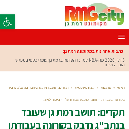
פתח סרגל
תפריט
כתבות אחרונות במקומונט רמת גן:
5 יולי, 2026
מה-NBA למרכז הפיתוח ברמת גן: עומרי כספי במפגש
הוקרה מיוחד
ראשי
»
צרכנות
»
עצה משפטית
»
תקדים: תושב רמת גן שעובד בנתב"ג נדבק
בקורונה בעבודתו – והוכר כנפגע עבודה על ידי ביטוח לאומי
תקדים: תושב רמת גן שעובד
בנתב"ג נדבק בקורונה בעבודתו