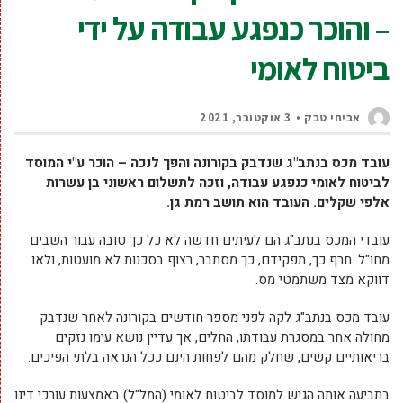
– והוכר כנפגע עבודה על ידי
ביטוח לאומי
אביחי טבק
3 אוקטובר, 2021
עובד מכס בנתב"ג שנדבק בקורונה והפך לנכה – הוכר ע"י המוסד
לביטוח לאומי כנפגע עבודה, וזכה לתשלום ראשוני בן עשרות
אלפי שקלים. העובד הוא תושב רמת גן.
עובדי המכס בנתב"ג הם לעיתים חדשה לא כל כך טובה עבור השבים
מחו"ל. חרף כך, תפקידם, כך מסתבר, רצוף בסכנות לא מועטות, ולאו
דווקא מצד משתמטי מס.
עובד מכס בנתב"ג לקה לפני מספר חודשים בקורונה לאחר שנדבק
מחולה אחר במסגרת עבודתו, החלים, אך עדיין נושא עימו נזקים
בריאותיים קשים, שחלק מהם לפחות הינם ככל הנראה בלתי הפיכים.
בתביעה אותה הגיש למוסד לביטוח לאומי (המל"ל) באמצעות עורכי דינו