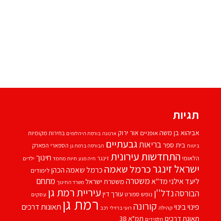
תגיות
אביהוא בן משה
אור ירוק
אופניים
בחירות מקומיות
ארנונה
בורסת היהלומים
גבעתיים
בריאות
בית ספר
הספארי
הפארק
ביטוח
הבורסה ברמת גן
התחדשות עירונית
חינוך
הלאומי
זינגר
חיות מחמד
ילדים
חיה מנע
ישראל זינגר
כרמל שאמה
כרמל שאמה הכהן
לימודים
משטרה
ליעד אילני
מתחם
מד''א
משטרת ישראל
משרד החינוך
עיריית רמת גן
נדל''ן
הבורסה
עורך דין
נופש
ספורט
עסקים
רמת גן
קורונה
פינוי בינוי
תאונות דרכים
קהילה
רועי ברזילי
רכב
תאונת דרכים
תמ"א 38
תלמידים