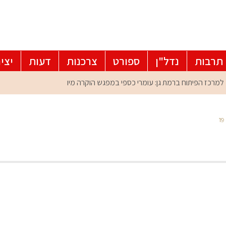
תרבות
נדל"ן
ספורט
צרכנות
דעות
יצי
19