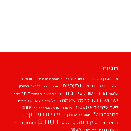
תגיות
אביהוא בן משה
אור ירוק
אופניים
בחירות מקומיות
ארנונה
בורסת היהלומים
גבעתיים
בריאות
בית ספר
הספארי
הפארק
ביטוח
הבורסה ברמת גן
התחדשות עירונית
חינוך
הלאומי
זינגר
חיות מחמד
ילדים
חיה מנע
ישראל זינגר
כרמל שאמה
כרמל שאמה הכהן
לימודים
משטרה
ליעד אילני
מתחם
מד''א
משטרת ישראל
משרד החינוך
עיריית רמת גן
נדל''ן
הבורסה
עורך דין
נופש
ספורט
עסקים
רמת גן
קורונה
פינוי בינוי
תאונות דרכים
קהילה
רועי ברזילי
רכב
תאונת דרכים
תמ"א 38
תלמידים