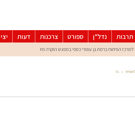
תרבות
נדל"ן
ספורט
צרכנות
דעות
יצי
לאסית
»
14