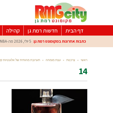
דף הבית
חדשות רמת גן
קהילה
כתבות אחרונות במקומונט רמת גן:
5 יולי, 2026
מה-NBA למרכז הפיתוח ברמת גן: עומרי כספי במפגש הוקרה מיוחד
ראשי
»
צרכנות
»
עצת מומחה
»
תערובת מהותית של אלגנטיות ק
14