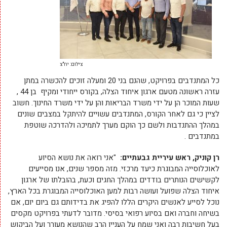
צילום: יח"צ
כל המתנדבים בפרויקט, שהנם בני 20 ומעלה זוכים להכשרה במתן
עזרה ראשונה מטעם ארגון איחוד הצלה, בקורס ייחודי ומקיף בן 44 ,
שעות המוכר הן על ידי משרד הבריאות והן על ידי משרד החינוך. חשוב
לציין כי גם לאחר הקורס, המתנדבים עשויים להיתקל במצבים שונים
במהלך ההתנדבות ולשם כך הוקם מערך לתמיכה ולהדרכה שוטפת
במתנדבים .
רן קוניק, ראש עיריית גבעתיים:
"אני רואה את נושא הסיוע
לאוכלוסייה המבוגרת כיעד מרכזי. מזה מספר שנים, אנו מסייעים
לקשישים הנותרים בודדים במהלך החגים וכעת, בהובלתו של ארגון
איחוד הצלה שפועל ועושה רבות למען האוכלוסייה המבוגרת בכל הארץ,
נוכל לסייע לאנשים היקרים הללו להפיג את בדידותם גם ביום יום, אם
בשיחה וחברה ואם בסיוע רפואי בסיסי. מדובר לדעתי בפרויקט מקסים
בעל חשיבות רבה ואני שמח על העניין הרב שהנושא מעורר ועל הביקוש