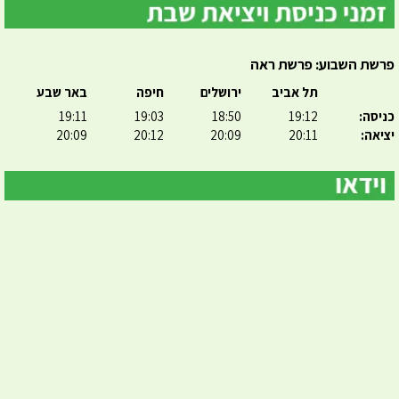
פרשת השבוע: פרשת ראה
תל אביב
ירושלים
חיפה
באר שבע
כניסה:
19:12
18:50
19:03
19:11
יציאה:
20:11
20:09
20:12
20:09