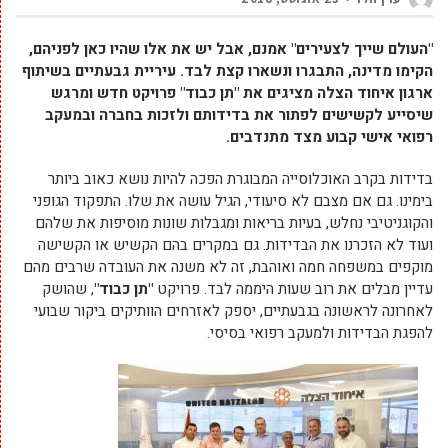
"העולם שייך לצעירים" אמנם, אבל יש את אלו שהיו כאן לפניהם,
הקימו מדינה, התבגרו ונשארו קצת לבד. עיריית גבעתיים בשיתוף
ארגון איחוד הצלה מציגים את "תן כבוד" פרויקט חדש ומרגש
שיסייע לקשישים לפתור את בדידותם ולזכות בחברה ובמעקב
רפואי אישי קבוע מצד מתנדבים.
בדידות בקרב האוכלוסייה המבוגרת הפכה להיות נושא כאוב ביותר
בימינו. גם אם מצבם לא סיעודי, הגיל עושה את שלו. התפקוד הגופני
והקוגניטיבי נחלש, בעיות בריאות ומגבלות שונות מוסיפות את שלהם
ועוד לא הזכרנו את הבדידות. גם במקרים בהם הקשיש או הקשישה
מוקפים במשפחה חמה ואוהבת, זה לא משנה את העובדה שרבים מהם
עדיין מבלים את רוב שעות היממה לבד. פרויקט
"תן כבוד"
, שהושק
לאחרונה לראשונה בגבעתיים, יספק לאזרחים הוותיקים ביקור שבועי
להפגת הבדידות ולמעקב רפואי בסיסי.