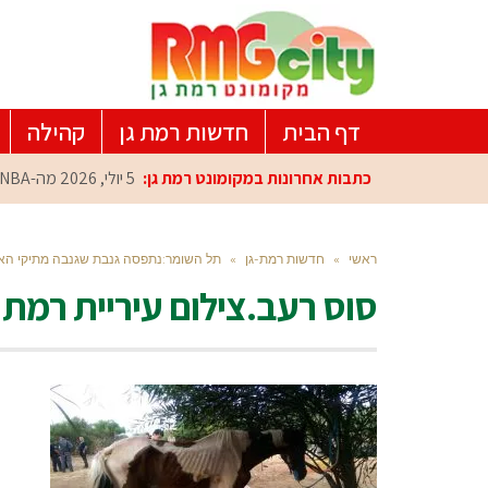
דף הבית
חדשות רמת גן
קהילה
כתבות אחרונות במקומונט רמת גן:
5 יולי, 2026
מה-NBA למרכז הפיתוח ברמת גן: עומרי כספי במפגש הוקרה מיוחד
ראשי
»
חדשות רמת-גן
»
תל השומר:נתפסה גנבת שגנבה מתיקי הא
סוס רעב.צילום עיריית רמת ג