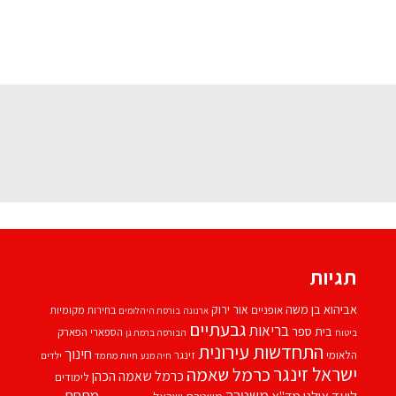
תגיות
אביהוא בן משה
אור ירוק
אופניים
בחירות מקומיות
ארנונה
בורסת היהלומים
גבעתיים
בריאות
בית ספר
הספארי
הפארק
ביטוח
הבורסה ברמת גן
התחדשות עירונית
חינוך
הלאומי
זינגר
חיות מחמד
ילדים
חיה מנע
ישראל זינגר
כרמל שאמה
כרמל שאמה הכהן
לימודים
משטרה