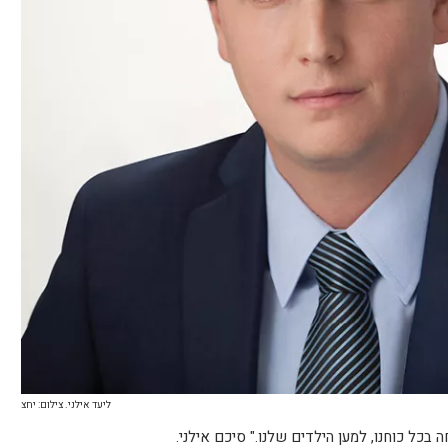
ליעד אילני. צילום: יחצ
 בכל כוחנו, למען הילדים שלנו." סיכם אילני.