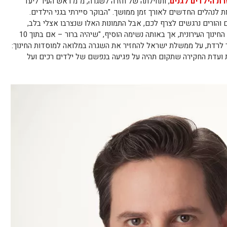
רת הילדים לגנים
, ותחילתה של חזרה לשגרה, מ"מ ראש העיר ליעד
לנהלים החדשים לאורך זמן ממושך. "הבוקר סיירתי בגני הילדים.
ם והורים נרגשים לצרף לכם, אבל התמונות האלו שנצרבו אצלי בלב,
שוות זהב", אמר אילני, המשמש כיו"ר ועדת החינוך העירונית, אך באותה נשימה הוסיף, "שיהיה ברור – אם בתוך 10
ך לרדת, על ממשלת ישראל להחזיר את השגרה במלואה למוסדות החינוך:
 ועדת החקירה שתקום תהיה על פגיעה בנפשם של ילדים רכים ועל