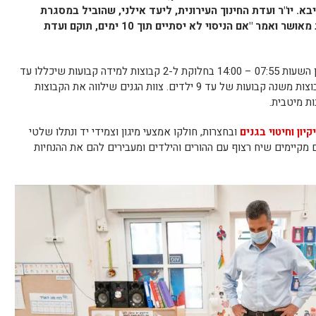
א. יו"ר ועדת החינוך העירונית, ליעד אילני, שהוביל במסגרת
תפקידו את מתווה החזרה היה מעט פחות מאושר ואמר "אם הניסוי לא יסתיים תוך 10 ימים, תוקם ועדת
יתקיימו הלימודים בין השעות 07:55 – 14:00 בחלוקת ל-2 קבוצות למידה קבועות שיכללו עד
18 ילדים. קבוצות אלו יחולקו גם הן ל-2 קבוצות משנה קבועות של עד 9 ילדים. צוות הגנים שילווה את הקבוצות
ות מיטבית.
יקיון וחיטוי בגנים
ובחצרות, חולקו אמצעי מיגון וצמידי יד ונתלו שלטי
ם מקיימים שיח רצוף עם ההורים והילדים ומעבירים להם את ההנחיות