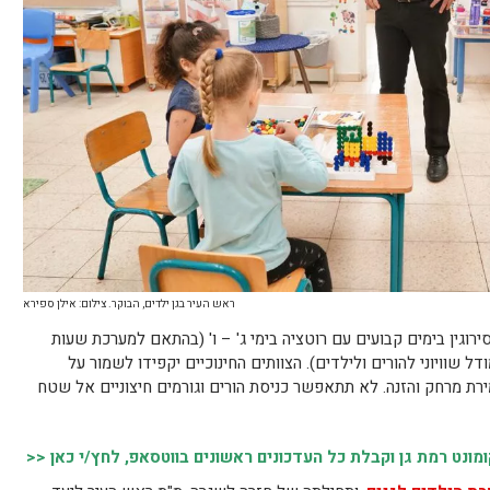
ראש העיר בגן ילדים, הבוקר. צילום: אילן ספירא
סירוגין בימים קבועים עם רוטציה בימי ג' – ו' (בהתאם למערכת שעות
 שוויוני להורים ולילדים). הצוותים החינוכיים יקפידו לשמור על
מירת מרחק והזנה. לא תתאפשר כניסת הורים וגורמים חיצוניים אל שטח
נט רמת גן וקבלת כל העדכונים ראשונים בווטסאפ, לחץ/י כאן <<