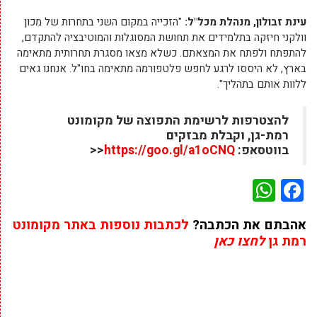
עינת זבולון, מנהלת מכל"ל:
"הזכייה במקום השני בתחרות של מכון
וולקני חיזקה בתלמידים את תחושת המסוגלות והמוטיבציה להתקדם,
להתפתח ולפתח את המצאתם. כשלא מצאו מסגרת תחרותית מתאימה
בארץ, לא היססו לרגע לחפש פלטפורמה מתאימה בחו"ל. אנחנו גאים
ללוות אותם בתהליך".
להצטרפות לרשימת התפוצה של מקומונט
רמת-גן, וקבלת מבזקים
בווטסאפ:
https://goo.gl/a1oCNQ
<<
WhatsApp
Facebook
אהבתם את הכתבה?
לכתבות נוספות באתר מקומונט
רמת גן
לחצו כאן