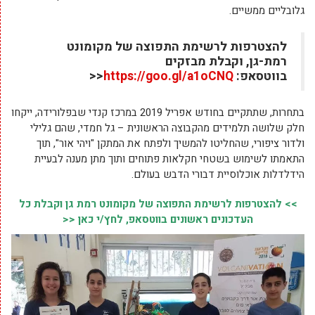
גלובליים ממשיים.
להצטרפות לרשימת התפוצה של מקומונט
רמת-גן, וקבלת מבזקים
בווטסאפ:
https://goo.gl/a1oCNQ
<<
בתחרות, שתתקיים בחודש אפריל 2019 במרכז קנדי שבפלורידה, ייקחו
חלק שלושה תלמידים מהקבוצה הראשונית – גל חמדי, שהם גלילי
ולדור ציפורי, שהחליטו להמשיך ולפתח את המתקן "ויהי אור", תוך
התאמתו לשימוש בשטחי חקלאות פתוחים ותוך מתן מענה לבעיית
הידלדלות אוכלוסיית דבורי הדבש בעולם.
>> להצטרפות לרשימת התפוצה של מקומונט רמת גן וקבלת כל
העדכונים ראשונים בווטסאפ, לחץ/י כאן <<