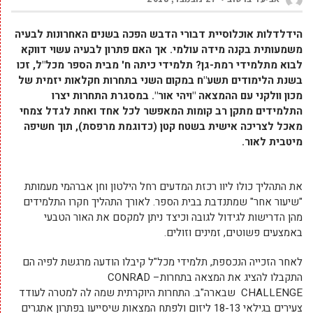
הידלדלות אוכלוסיית דבורי הדבש הפכה בשנים האחרונות לבעיה
משמעותית בקנה מידה עולמי. אך האם פתרון לבעיה עשוי דווקא
לבוא מתלמידי רמת-גן? תלמידי כיתה ח' מבית הספר מכל"ל, זכו
בשנת הלימודים תשע"ח במקום השני בתחרות חקלאות יזמית של
מכון וולקני עם ההמצאה "ויהי אור". במסגרת התחרות יצרו
התלמידים מתקן רב קומות המאפשר לכל אחד ואחת לגדל צמחי
מאכל לצריכה אישית בשטח קטן (כדוגמת מרפסת), תוך חשיפה
מיטבית לאור.
את התהליך כולו ליוו רכזת המדעים רחל הילטון וחן אברהמי מעמותת
"שיעור אחר" שמתנדבת בבית הספר. לאורך התהליך חקרו התלמידים
מהן הדרישות לגידול לגובה וכיצד ניתן למקסם את האור הטבעי
באמצעים פשוטים, זמינים וזולים.
לאחר הזכייה הנכספת, תלמידי מכל"ל קיבלו הודעה מרגשת לפיה הם
התקבלו להציג את המצאה בתחרותCONRAD –
CHALLENGE שבארה"ב. התחרות היוקרתית שמה לה למטרה לעודד
צעירים בגילאי 18-13 ליזום ולפתח המצאות שיסייעו בפתרון אתגרים