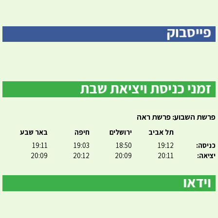
פרשת השבוע: פרשת ראה
תל אביב
ירושלים
חיפה
באר שבע
כניסה:
19:12
18:50
19:03
19:11
יציאה:
20:11
20:09
20:12
20:09