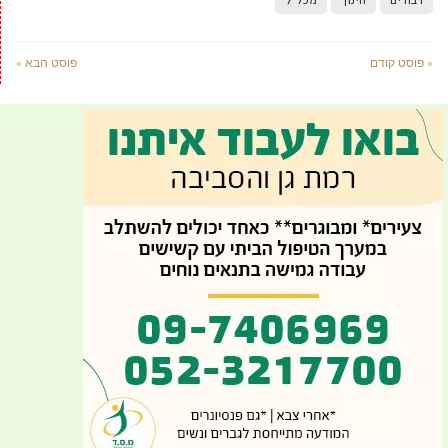
« פוסט קודם
פוסט הבא »