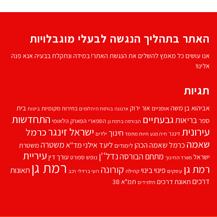
האתר בתהליך הנגשה לבעלי מוגבלויות
אנו עושים כל מאמץ להשלים את הנגשת האתר! במידה ונתקלת בבעיה אנא פנה
אלינו!
תגיות
אביהוא בן משה
בית
אור ירוק
אופניים
בחירות מקומיות
ארנונה
בורסת היהלומים
ביטוח
התחדשות
גבעתיים
בריאות
ספר
הספארי
הפארק הלאומי
הבורסה ברמת גן
עירונית
ישראל זינגר
כרמל
חינוך
זינגר
חיות מחמד
ילדים
חיה מנע
שאמה
משטרה
ליעד אילני
כרמל שאמה הכהן
מד''א
משטרת
לימודים
עיריית
נדל''ן
מתחם הבורסה
ישראל
עורך דין
נופש
ספורט
משרד החינוך
רמת גן
רמת גן
קורונה
פינוי בינוי
תאונות
עסקים
קהילה
רועי ברזילי
רכב
דרכים
תאונת דרכים
תמ"א 38
תלמידים