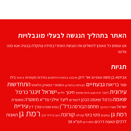
האתר בתהליך הנגשה לבעלי מוגבלויות
אנו עושים כל מאמץ להשלים את הנגשת האתר! במידה ונתקלת בבעיה אנא פנה
אלינו!
תגיות
אביהוא בן משה
בית
אור ירוק
אופניים
בחירות מקומיות
ארנונה
בורסת היהלומים
ביטוח
התחדשות
גבעתיים
בריאות
ספר
הספארי
הפארק הלאומי
הבורסה ברמת גן
עירונית
ישראל זינגר
כרמל
חינוך
זינגר
חיות מחמד
ילדים
חיה מנע
שאמה
משטרה
ליעד אילני
כרמל שאמה הכהן
מד''א
משטרת
לימודים
עיריית
נדל''ן
מתחם הבורסה
ישראל
עורך דין
נופש
ספורט
משרד החינוך
רמת גן
רמת גן
קורונה
פינוי בינוי
תאונות
עסקים
קהילה
רועי ברזילי
רכב
דרכים
תאונת דרכים
תמ"א 38
תלמידים