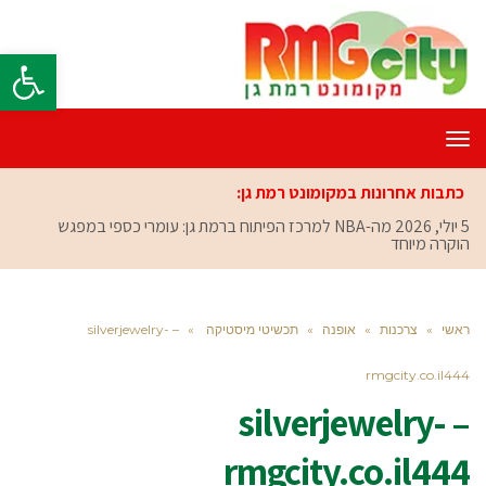
פתח סרגל
תפריט
כתבות אחרונות במקומונט רמת גן:
5 יולי, 2026
מה-NBA למרכז הפיתוח ברמת גן: עומרי כספי במפגש
הוקרה מיוחד
ראשי
»
צרכנות
»
אופנה
»
תכשיטי מיסטיקה
»
– silverjewelry-
rmgcity.co.il444
– silverjewelry-
rmgcity.co.il444