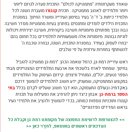
שאחד מעקרונותיה "מתמטיקה לכולם". התכנית נועדה לגרום ליותר
ויותר תלמידים לאהוב מתמטיקה . תכנית
קנגורו
מועברת השנה לכל
תלמידי כיתות ב' ד' ה' בעיר במימון העירייה ומשרד החינוך. במסגרת
התכנית הילדים לומדים ומתנסים בפתרון בעיות מתמטיות מסדר חשיבה
גבוה ובכך מפתחים מיומנויות חשיבה ביקורתית, חשיבה יצירתית ויכולות
לוגיות גבוהות. מיומנויות אלה משמעותיות לתלמידים בכל תחום בהם
יבחרו לעסוק בעתיד. במסגרת התכנית, השנה, נבחרה שכבת ה'
להשתתף בתחרות עירונית על פי שלבים.
ראש עיריית רמת-גן, כרמל שאמה הכהן: "רמת-גן ממשיכה להוביל
בחינוך. שמחתי לארח בלשכתי את ארבעת התלמידים המצטיינים מבתי
הספר נטעים, יהל"ם, המנחיל וניצנים. קידום העיסוק של התלמידים
במקצוע המתמטיקה, שמעניק ידע חשוב לתלמידים להמשך דרכם
באקדמיה ובעולם התעסוקה, הוא דבר חשוב שעלינו לקדם בכלל
בתי
הספר ברמת-גן
. אבחן כיצד ניתן להרחיב את הפעילות של תכנית
קנגורו ותוכניות נוספות כמותה, בכדי להמשיך ולהציב את תלמידי העיר
בראש המדדים הפדגוגיים".
>> להצטרפות לרשימת התפוצה של מקומונט רמת גן וקבלת כל
העדכונים ראשונים בווטסאפ, לחץ/י כאן <<