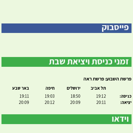
פרשת השבוע: פרשת ראה
תל אביב
ירושלים
חיפה
באר שבע
כניסה:
19:12
18:50
19:03
19:11
יציאה:
20:11
20:09
20:12
20:09