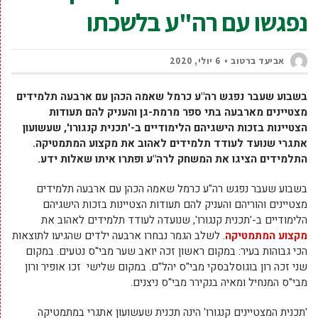
נפגשו עם רה"ע בלשכתו
אביעד ברטוב
6 יולי, 2020
בשבוע שעבר נפגש רה"ע כרמל שאמה הכהן עם ארבעה תלמידים
מצטיינים מארבעה בתי ספר מרמת-גן והעניק להם תעודות
הצטיינות בזכות הישגיהם הלימודיים ב-'תכנית קנגורו', שעשועון
אתגרי שנועד לעודד תלמידים לאהוב את מקצוע המתמטיקה.
התלמידים הציגו את המשחק לרה"ע ופתרו איתו שאלות ידע.
בשבוע שעבר נפגש רה"ע כרמל שאמה הכהן עם ארבעה תלמידים
מצטיינים והוריהם והעניק להם תעודות הצטיינות בזכות הישגיהם
הלימודיים ב-'תכנית קנגורו', שנועדה לעודד תלמידים לאהוב את
מקצוע המתמטיקה
. לשלב הגמר נבחרו ארבעה ילדים שהגיעו לתוצאות
הכי גבוהות בעיר: במקום ראשון זכה יואב שער מבי"ס נטעים. במקום
שני זכה רון בוגוסלבסקי מבי"ס יהל"ם. במקום שלישי זכו אופיר ורון
מבי"ס המנחיל ומאיה בנקירר מבי"ס ניצנים.
'תכנית המצטיינים קנגורו' הינה תכנית שעשועון אתגרי במתמטיקה