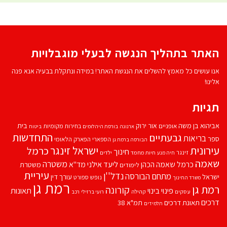
האתר בתהליך הנגשה לבעלי מוגבלויות
אנו עושים כל מאמץ להשלים את הנגשת האתר! במידה ונתקלת בבעיה אנא פנה
אלינו!
תגיות
אביהוא בן משה
בית
אור ירוק
אופניים
בחירות מקומיות
ארנונה
בורסת היהלומים
ביטוח
התחדשות
גבעתיים
בריאות
ספר
הספארי
הפארק הלאומי
הבורסה ברמת גן
עירונית
ישראל זינגר
כרמל
חינוך
זינגר
חיות מחמד
ילדים
חיה מנע
שאמה
משטרה
ליעד אילני
כרמל שאמה הכהן
מד''א
משטרת
לימודים
עיריית
נדל''ן
מתחם הבורסה
ישראל
עורך דין
נופש
ספורט
משרד החינוך
רמת גן
רמת גן
קורונה
פינוי בינוי
תאונות
עסקים
קהילה
רועי ברזילי
רכב
דרכים
תאונת דרכים
תמ"א 38
תלמידים