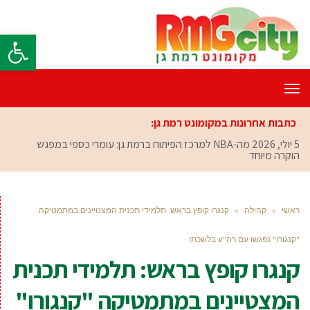
פתח סרגל
תפריט
כתבות אחרונות במקומונט רמת גן:
5 יולי, 2026
מה-NBA למרכז הפיתוח ברמת גן: עומרי כספי במפגש
הוקרה מיוחד
ראשי
»
קהילה
»
קנגרו קופץ בראש: תלמידי תכנית המצטיינים במתמטיקה
"קנגורו" נפגשו עם רה"ע בלשכתו
קנגרו קופץ בראש: תלמידי תכנית
המצטיינים במתמטיקה "קנגורו"