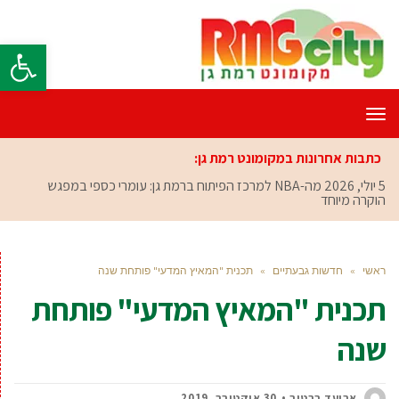
פתח סרגל
תפריט
כתבות אחרונות במקומונט רמת גן:
5 יולי, 2026
מה-NBA למרכז הפיתוח ברמת גן: עומרי כספי במפגש
הוקרה מיוחד
ראשי
»
חדשות גבעתיים
»
תכנית "המאיץ המדעי" פותחת שנה
תכנית "המאיץ המדעי" פותחת
שנה
אביעד ברטוב
30 אוקטובר, 2019