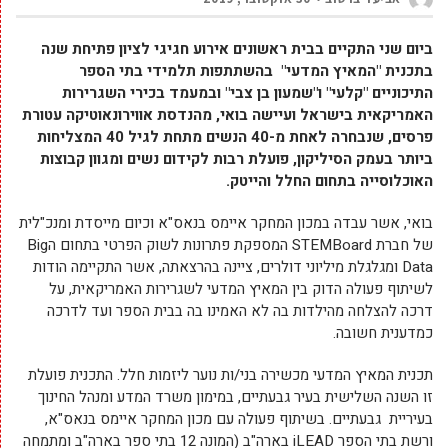
ביום שני התקיים בבית ראשונים אירוע חגיגי לציון פתיחת שנה
בתכנית "המאיץ המדעי" בהשתתפות תלמידי בתי הספר
התיכוניים "קלעי" ו"שמעון בן צבי" ובמעמד בכירי השגרירות
האמריקאית בישראל ועיישה בואי, מהנדסת אווירונאוטיקה עטורת
פרסים, שנבחרה לאחת מ-40 הנשים מתחת לגיל 40 המצליחות
ביותר בעמק הסיליקון, פועלת רבות לקידום נשים ומגוון קבוצות
האוכלוסייה בתחום החלל והייטק.
בואי, אשר עבדה במכון המחקר איימס בנאס"א וכיום מייסדת ומנכ"לית
של חברת STEMBoard המספקת פתרונות לשוק הפרטי בתחום הBig
Data ומגלגלת מיליוני דולרים, ציינה בהרצאתה, אשר התקיימה הודות
לשיתוף פעולה הדוק בין המאיץ המדעי לשגרירות האמריקאית, על
דרכה להצלחה מהילדות בה לא האמינו בה בבית הספר ועד לדרכה
כמדענית חשובה.
תכנית המאיץ המדעי מכשירה בני/ות נוער ליזמות חלל. התכנית פועלת
זו השנה השלישית בעיר גבעתיים, במימון משרד המדע ומנהל החינוך
בעיריית גבעתיים. בשיתוף פעולה עם מכון המחקר איימס בנאס"א,
ורשת בתי הספר iLEAD בארה"ב (המונה 12 בתי ספר בארה"ב ומתמחה