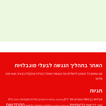
האתר בתהליך הנגשה לבעלי מוגבלויות
אנו עושים כל מאמץ להשלים את הנגשת האתר! במידה ונתקלת בבעיה אנא פנה
אלינו!
תגיות
אביהוא בן משה
בית
אור ירוק
אופניים
בחירות מקומיות
ארנונה
בורסת היהלומים
ביטוח
התחדשות
גבעתיים
בריאות
ספר
הספארי
הפארק הלאומי
הבורסה ברמת גן