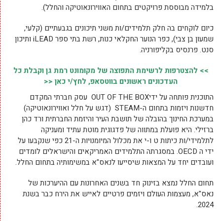
בלמידה מבוססת פרויקטים בתחום האווירונאוטיקה והחלל).
כיום לוקחים בה חלק תלמידים/ות משני תיכונים בגבעתיים (קלעי,
שמעון בן צבי), כפר הנוער החקלאי כנות, רשת בתי ספר iLEAD ותיכון
סנט. פרנסיס בקליפורניה.
>> להצטרפות לרשימת התפוצה של מקומונט רמת גן וקבלת כל
העדכונים ראשונים בווטסאפ, לחץ/י כאן <<
התוכנית פותחה על ידיOUT OF THE BOX עסק חברתי המקדם
חדשנות ויזמות בתחום ה-STEAM (דגש על חלל ואווירונאוטיקה)
במערכת החינוך בהובלה של תושבת העיר והיזמת החברתית ורד כהן
ברזילי. היא פועלת במתווה של פדגוגית מוטת עתיד ומעניקה
לתלמידי/ות כיתות ט ו-י את מכלול המיומנויות ה-21 כפי שנקבעו על
ידי ה OECD. במסגרתה התלמידים האמריקאים והישראלים לומדים
ועובדים יחד על המצאות שיסייעו לנאס"א במשימותיה בתחום החלל.
תחום החלל נמצא בזינוק חד בשנים האחרונות עם ההיערכות של
נאס"א, מעצמות העולם ויזמים פרטיים לאייש את הירח כבר בשנת
2024.