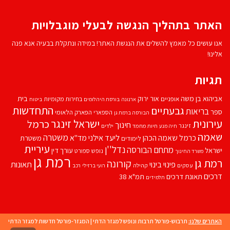
האתר בתהליך הנגשה לבעלי מוגבלויות
אנו עושים כל מאמץ להשלים את הנגשת האתר! במידה ונתקלת בבעיה אנא פנה
אלינו!
תגיות
אביהוא בן משה
בית
אור ירוק
אופניים
בחירות מקומיות
ארנונה
בורסת היהלומים
ביטוח
התחדשות
גבעתיים
בריאות
ספר
הספארי
הפארק הלאומי
הבורסה ברמת גן
עירונית
ישראל זינגר
כרמל
חינוך
זינגר
חיות מחמד
ילדים
חיה מנע
שאמה
משטרה
ליעד אילני
כרמל שאמה הכהן
מד''א
משטרת
לימודים
עיריית
נדל''ן
מתחם הבורסה
ישראל
עורך דין
נופש
ספורט
משרד החינוך
רמת גן
רמת גן
קורונה
פינוי בינוי
תאונות
עסקים
קהילה
רועי ברזילי
רכב
דרכים
תאונת דרכים
תמ"א 38
תלמידים
האתרים שלנו:
תרבוש-פורטל תרבות ונופש למגזר הדתי
|
המגזר-פורטל חדשות למגזר הדתי