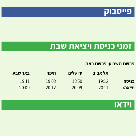
פרשת השבוע: פרשת ראה
תל אביב
ירושלים
חיפה
באר שבע
כניסה:
19:12
18:50
19:03
19:11
יציאה:
20:11
20:09
20:12
20:09