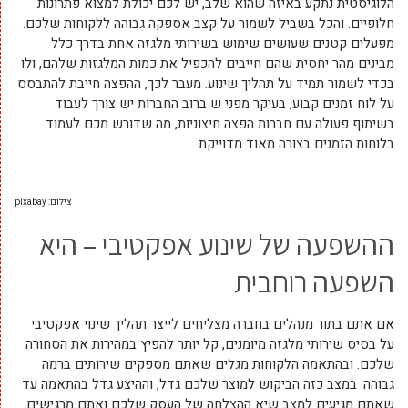
הלוגיסטית נתקע באיזה שהוא שלב, יש לכם יכולת למצוא פתרונות
חלופיים. והכל בשביל לשמור על קצב אספקה גבוהה ללקוחות שלכם.
מפעלים קטנים שעושים שימוש בשירותי מלגזה אחת בדרך כלל
מבינים מהר יחסית שהם חייבים להכפיל את כמות המלגזות שלהם, ולו
בכדי לשמור תמיד על תהליך שינוע. מעבר לכך, ההפצה חייבת להתבסס
על לוח זמנים קבוע, בעיקר מפני ש ברוב החברות יש צורך לעבוד
בשיתוף פעולה עם חברות הפצה חיצוניות, מה שדורש מכם לעמוד
בלוחות הזמנים בצורה מאוד מדוייקת.
צילום: pixabay
ההשפעה של שינוע אפקטיבי – היא
השפעה רוחבית
אם אתם בתור מנהלים בחברה מצליחים לייצר תהליך שינוי אפקטיבי
על בסיס שירותי מלגזה מיומנים, קל יותר להפיץ במהירות את הסחורה
שלכם. ובהתאמה הלקוחות מגלים שאתם מספקים שירותים ברמה
גבוהה. במצב כזה הביקוש למוצר שלכם גדל, וההיצע גדל בהתאמה עד
שאתם מגיעים למצב שיא ההצלחה של העסק שלכם ואתם מרגישים