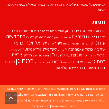
אנו עושים כל מאמץ להשלים את הנגשת האתר! במידה ונתקלת בבעיה אנא פנה
אלינו!
תגיות
אביהוא בן משה
בית
אור ירוק
אופניים
בחירות מקומיות
ארנונה
בורסת היהלומים
ביטוח
התחדשות
גבעתיים
בריאות
ספר
הספארי
הפארק הלאומי
הבורסה ברמת גן
עירונית
ישראל זינגר
כרמל
חינוך
זינגר
חיות מחמד
ילדים
חיה מנע
שאמה
משטרה
ליעד אילני
כרמל שאמה הכהן
מד''א
משטרת
לימודים
עיריית
נדל''ן
מתחם הבורסה
ישראל
עורך דין
נופש
ספורט
משרד החינוך
רמת גן
רמת גן
קורונה
פינוי בינוי
תאונות
עסקים
קהילה
רועי ברזילי
רכב
דרכים
תאונת דרכים
תמ"א 38
תלמידים
האתרים שלנו:
תרבוש-פורטל תרבות ונופש למגזר הדתי
|
המגזר-פורטל חדשות למגזר הדתי
|
מודיעין
|
מדינט – פורטל בריאות ורווחה
|
החדשות הטובות בישראל
|
רמת גן
|
בת ים - חולון
|
גליל
גב"ש
|
יש''ע:שומרון בנימין וגוש עציון
|
במרכז- לחברי הבית היהודי
|
לוד
|
לימודים אקדמאיים
לרא
העמו
בישראל
|
חדשות ישראל
|
כפר סבא
|
נדל"ן