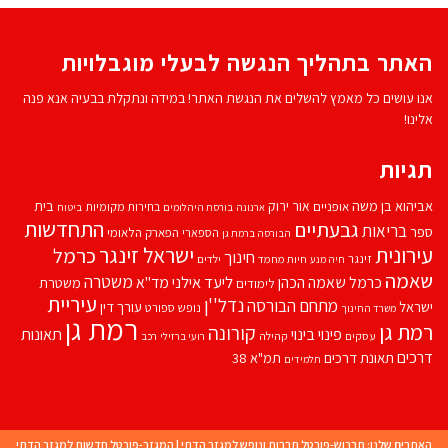
האתר בתהליך הנגשה לבעלי מוגבלויות
אנו עושים כל מאמץ להשלים את הנגשת האתר! במידה ונתקלת בבעיה אנא פנה
אלינו!
תגיות
אביהוא בן משה
בית
אור ירוק
אופניים
בחירות מקומיות
ארנונה
בורסת היהלומים
ביטוח
התחדשות
גבעתיים
בריאות
ספר
הספארי
הפארק הלאומי
הבורסה ברמת גן
עירונית
ישראל זינגר
כרמל
חינוך
זינגר
חיות מחמד
ילדים
חיה מנע
שאמה
משטרה
ליעד אילני
כרמל שאמה הכהן
מד''א
משטרת
לימודים
עיריית
נדל''ן
מתחם הבורסה
ישראל
עורך דין
נופש
ספורט
משרד החינוך
רמת גן
רמת גן
קורונה
פינוי בינוי
תאונות
עסקים
קהילה
רועי ברזילי
רכב
דרכים
תאונת דרכים
תמ"א 38
תלמידים
האתרים שלנו:
תרבוש-פורטל תרבות ונופש למגזר הדתי
|
המגזר-פורטל חדשות למגזר הדתי