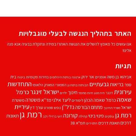
האתר בתהליך הנגשה לבעלי מוגבלויות
אנו עושים כל מאמץ להשלים את הנגשת האתר! במידה ונתקלת בבעיה אנא פנה
אלינו!
תגיות
אביהוא בן משה
בית
אור ירוק
אופניים
בחירות מקומיות
ארנונה
בורסת היהלומים
ביטוח
התחדשות
גבעתיים
בריאות
ספר
הספארי
הפארק הלאומי
הבורסה ברמת גן
עירונית
ישראל זינגר
כרמל
חינוך
זינגר
חיות מחמד
ילדים
חיה מנע
שאמה
משטרה
ליעד אילני
כרמל שאמה הכהן
מד''א
משטרת
לימודים
עיריית
נדל''ן
מתחם הבורסה
ישראל
עורך דין
נופש
ספורט
משרד החינוך
רמת גן
רמת גן
קורונה
פינוי בינוי
תאונות
עסקים
קהילה
רועי ברזילי
רכב
דרכים
תאונת דרכים
תמ"א 38
תלמידים