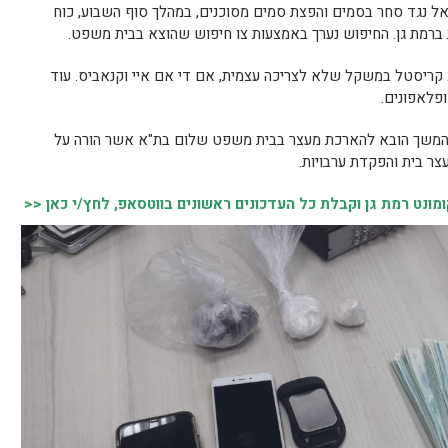
 נגד סחר בסמים והפצת סמים מסוכנים, במהלך סוף השבוע, כוח
מת גן. החיפוש נערך באמצעות צו חיפוש שהוצא בבית משפט.
 קריסטל במשקל שלא לצריכה עצמית, אם די אם איי וקנאביס. עוד
פלאפונים.
צר ונכלא. בהמשך הובא להארכת מעצר בבית משפט שלום בת"א אשר הורה על
ר בית והפקדת ערבויות.
נט רמת גן וקבלת כל העדכונים ראשונים בווטסאפ, לחץ/י כאן <<