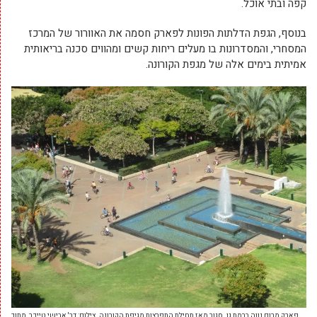
קפה ובתי אוכל.
בנוסף, הגפת הדלתות הפונות לפארק חסמה את האוורור של המרכז
המסחרי, והמסדרונות בו מעלים ריחות קשים ומהווים סכנה בריאותית
אמיתית בימים אלה של מגפת הקורונה.
פארק מרום נווה ברמת גן. סגור מאז תחילת התפרצות מגיפת הקורונה. צילום: דר' אבישי טייכר, מתוך