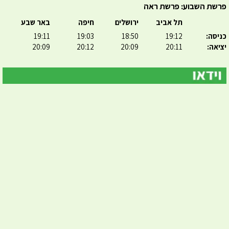
פרשת השבוע: פרשת ראה
תל אביב
ירושלים
חיפה
באר שבע
כניסה:
19:12
18:50
19:03
19:11
יציאה:
20:11
20:09
20:12
20:09