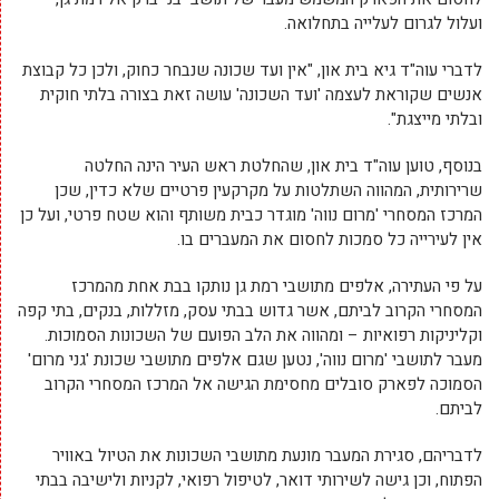
ועלול לגרום לעלייה בתחלואה.
לדברי עוה"ד גיא בית און, "אין ועד שכונה שנבחר כחוק, ולכן כל קבוצת
אנשים שקוראת לעצמה 'ועד השכונה' עושה זאת בצורה בלתי חוקית
ובלתי מייצגת".
בנוסף, טוען עוה"ד בית און, שהחלטת ראש העיר הינה החלטה
שרירותית, המהווה השתלטות על מקרקעין פרטיים שלא כדין, שכן
המרכז המסחרי 'מרום נווה' מוגדר כבית משותף והוא שטח פרטי, ועל כן
אין לעירייה כל סמכות לחסום את המעברים בו.
על פי העתירה, אלפים מתושבי רמת גן נותקו בבת אחת מהמרכז
המסחרי הקרוב לביתם, אשר גדוש בבתי עסק, מזללות, בנקים, בתי קפה
וקליניקות רפואיות – ומהווה את הלב הפועם של השכונות הסמוכות.
מעבר לתושבי 'מרום נווה', נטען שגם אלפים מתושבי שכונת 'גני מרום'
הסמוכה לפארק סובלים מחסימת הגישה אל המרכז המסחרי הקרוב
לביתם.
לדבריהם, סגירת המעבר מונעת מתושבי השכונות את הטיול באוויר
הפתוח, וכן גישה לשירותי דואר, לטיפול רפואי, לקניות ולישיבה בבתי