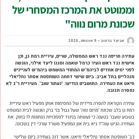
וממוטט את המרכז המסחרי של
שכונת מרום נווה"
אביעד ברטוב
9 אוגוסט, 2020
עתירה חריפה נגד ראש הממשלה, שרים, עיריית רמת גן, וכן
אישית נגד ראש העיר כרמל שאמה וסגנו ליעד אילני, הוגשה
לפני ימים אחדים לביהמ"ש המחוזי המשמש ביהמ"ש לעניינים
מנהליים בתל אביב. ביום שישי דחתה השותפטת אסתר נחליאלי
חיאט את העתירה. התושבים הודיעו: "נעתור שוב". מעיריית ר"ג לא
נמסרה תגובה.
עתירה הקוראת להסרה מיידית של החסימות אותן מפעיל ראש עיריית
רמת גן בלב שכונת 'מרום נווה' שעל גבול בני ברק הוגשה לבית המשפט
בשבוע שעבר בטענה כי נעשתה בניגוד לסמכויות הנתונות לו בחוק. את
העתירה הגיש עוה"ד גיא בית און המפעיל משרד עורכי דין בשכונה.
כב' השופטת אסתר נחליאלי חיאט, אשר דנה בעתירה ביום שלישי