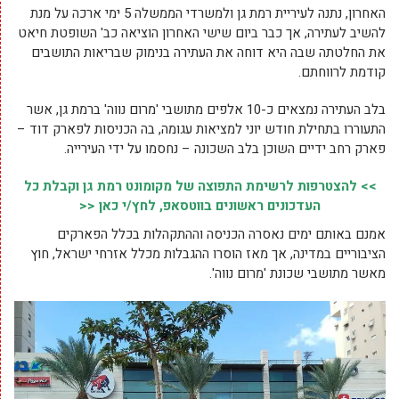
האחרון, נתנה לעיריית רמת גן ולמשרדי הממשלה 5 ימי ארכה על מנת
להשיב לעתירה, אך כבר ביום שישי האחרון הוציאה כב' השופטת חיאט
את החלטתה שבה היא דוחה את העתירה בנימוק שבריאות התושבים
קודמת לרווחתם.
בלב העתירה נמצאים כ-10 אלפים מתושבי 'מרום נווה' ברמת גן, אשר
התעוררו בתחילת חודש יוני למציאות עגומה, בה הכניסות לפארק דוד –
פארק רחב ידיים השוכן בלב השכונה – נחסמו על ידי העירייה.
>> להצטרפות לרשימת התפוצה של מקומונט רמת גן וקבלת כל
העדכונים ראשונים בווטסאפ, לחץ/י כאן <<
אמנם באותם ימים נאסרה הכניסה וההתקהלות בכלל הפארקים
הציבוריים במדינה, אך מאז הוסרו ההגבלות מכלל אזרחי ישראל, חוץ
מאשר מתושבי שכונת 'מרום נווה'.