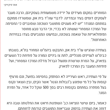
אתר פיקיויקי
הסוחרים במקום מעידים על ירידה משמעותית בעסקיהם, הרבה מעבר
לעסקים דומים בעיר ובמדינה. לדברי עוה"ד בית און, שמשרדו ממוקם
במתחם המגודר "יש לא מעטים מתושבי השכונה שסוברים כי החסימה
של המרכז המסחרי נעשתה לא בכדי, וכי הדבר נובע מחוסר
הפופולאריות של שאמה בשכונה, ובמיעוט המצביעים בעדו בבחירות
האחרונות".
בעתירה שהגיש עו"ד בית און, התבקש ביהמ"ש המחוזי בת"א, בשבתו
כבימ"ש לעניינים מנהליים, לתת צו ביניים המורה על פתיחת כל השערים
בפארק, על הסרת שרשרת ומנעול הברזל מדלת המרכז המסחרי, ועל
פתיחת המעבר בין המרכז לפארק.
על פי העתירה, ראש העירייה לא הסתפק בחסימה בפועל, וגם מרעיף
קנסות על כל מי שפוגע ב"גבולות הגטו" אשר הקים, ובין השאר נקנס
בעל מספרה במתחם בקנסות רבים בסך 500 שקל כל אחד, על הפרת
הסגר.
כאמור, ביום שישי הוציאה כב' השופטת חיאט את החלטתה שבה היא
דוחה את העתירה בנימוק שבריאות התושבים קודמת לרווחתם.