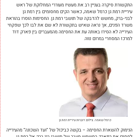
התקשורת סיקרה בעניין רב את מעשיו מעוררי המחלוקת של ראש
עיריית רמת גן כרמל שאמה, כאשר הקים מחסומים בין רמת גן
לבני-ברק, מחשש להדבקה של תושבי רמת גן. החסימות הוסרו בהוראת
משרד הפנים, אך נראה שאיש בתקשורת לא שם את לבו לכך שפקחי
העירייה לא הסירו באותה עת את החסימה מהמעברים בין פארק דוד
למרכז המסחרי במרום נווה.
כרמל שאמה. צילום: דוברות עיריית רמת גן
הנימוק להשארת החסימה – בקשה כביכול של "ועד השכונה" מהעירייה
לחסום את הפארק המשמש מעבר של תושבי בני ברק אל רמת גן,