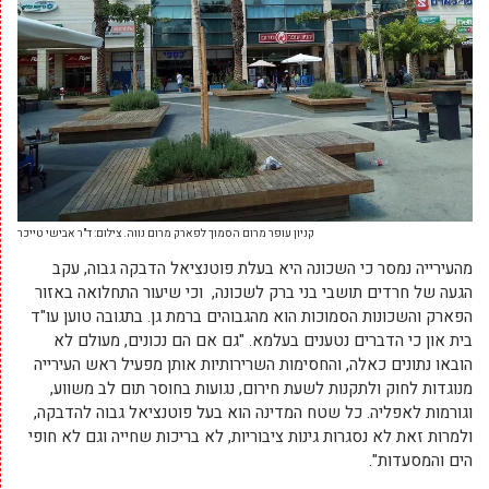
קניון עופר מרום הסמוך לפארק מרום נווה. צילום: ד"ר אבישי טייכר
מהעירייה נמסר כי השכונה היא בעלת פוטנציאל הדבקה גבוה, עקב
הגעה של חרדים תושבי בני ברק לשכונה, וכי שיעור התחלואה באזור
הפארק והשכונות הסמוכות הוא מהגבוהים ברמת גן. בתגובה טוען עו"ד
בית און כי הדברים נטענים בעלמא. "גם אם הם נכונים, מעולם לא
הובאו נתונים כאלה, והחסימות השרירותיות אותן מפעיל ראש העירייה
מנוגדות לחוק ולתקנות לשעת חירום, נגועות בחוסר תום לב משווע,
וגורמות לאפליה. כל שטח המדינה הוא בעל פוטנציאל גבוה להדבקה,
ולמרות זאת לא נסגרות גינות ציבוריות, לא בריכות שחייה וגם לא חופי
הים והמסעדות".