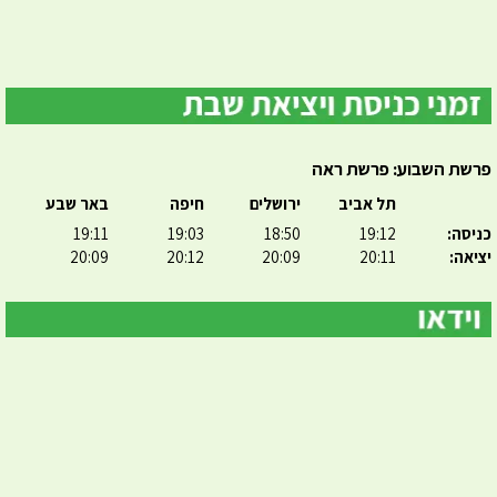
פרשת השבוע: פרשת ראה
תל אביב
ירושלים
חיפה
באר שבע
כניסה:
19:12
18:50
19:03
19:11
יציאה:
20:11
20:09
20:12
20:09