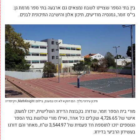
בין בתי הספר שצויינו לשבח נמצאים גם ארבעה בתי ספר מרמת גן:
בי"ס זומר, גמנסיה מודיעים, תיכון אלון והישיבה התיכונית לבנים.
תיכון עירוני בליך. הם דווקא לא זכו במענק. צילום: MathKnight, ויקיפדיה
מורי בית הספר זומר, שדורג בקבוצת הדירוג השלישית, יזכו למענק
אישי של 4,726.65 שקלים כל אחד, ואילו מורי שלושת בתי הספר
הנוספים יזכו לתוספת חד פעמית של 3,544.97 ש"ח, מאחר והם דורגו
בעשירון הרביעי בדירוג.