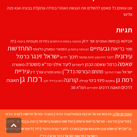
אנו עושים כל מאמץ להשלים את הנגשת האתר! במידה ונתקלת בבעיה אנא פנה
אלינו!
תגיות
אביהוא בן משה
בית
אור ירוק
אופניים
בחירות מקומיות
ארנונה
בורסת היהלומים
ביטוח
התחדשות
גבעתיים
בריאות
ספר
הספארי
הפארק הלאומי
הבורסה ברמת גן
עירונית
ישראל זינגר
כרמל
חינוך
זינגר
חיות מחמד
ילדים
חיה מנע
שאמה
משטרה
ליעד אילני
כרמל שאמה הכהן
מד''א
משטרת
לימודים
עיריית
נדל''ן
מתחם הבורסה
ישראל
עורך דין
נופש
ספורט
משרד החינוך
רמת גן
רמת גן
קורונה
פינוי בינוי
תאונות
עסקים
קהילה
רועי ברזילי
רכב
דרכים
תאונת דרכים
תמ"א 38
תלמידים
האתרים שלנו:
תרבוש-פורטל תרבות ונופש למגזר הדתי
|
המגזר-פורטל חדשות למגזר הדתי
|
מודיעין
|
מדינט – פורטל בריאות ורווחה
|
החדשות הטובות בישראל
|
רמת גן
|
בת ים - חולון
|
גליל
לרא
גב"ש
|
יש''ע:שומרון בנימין וגוש עציון
|
במרכז- לחברי הבית היהודי
|
לוד
|
לימודים אקדמאיים
העמו
בישראל
|
חדשות ישראל
|
כפר סבא
|
נדל"ן