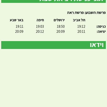
פרשת השבוע: פרשת ראה
תל אביב
ירושלים
חיפה
באר שבע
כניסה:
19:12
18:50
19:03
19:11
יציאה:
20:11
20:09
20:12
20:09