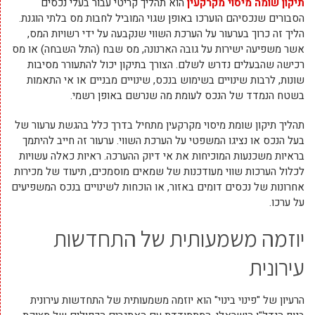
תיקון שומה מיסוי מקרקעין
הוא תהליך קריטי עבור בעלי נכסים
הסבורים שנכסיהם הוערכו באופן שגוי המוביל לחבות מס בלתי הוגנת.
הליך זה כרוך בערעור על הערכת השווי שנקבעה על ידי רשויות המס,
אשר משפיעה ישירות על גובה הארנונה, מס שבח (התל השבחה) או מס
רכישה שהבעלים נדרש לשלם. הצורך בתיקון יכול להתעורר מסיבות
שונות, לרבות שינויים בשימוש בנכס, שינויים מבניים או אי התאמות
בשטח הנמדד של הנכס לעומת מה שנרשם באופן רשמי.
תהליך תיקון שומת מיסוי מקרקעין מתחיל בדרך כלל בהגשת ערעור של
בעל הנכס או נציגו המשפטי על הערכת השווי. ערעור זה חייב להיתמך
בראיות משכנעות המוכיחות את אי דיוק ההערכה. ראיות כאלה עשויות
לכלול הערכות שווי מעודכנות של שמאים מוסמכים, תיעוד של מכירות
אחרונות של נכסים דומים באזור, או הוכחות לשינויים בנכס המשפיעים
על ערכו.
יוזמה משמעותית של התחדשות
עירונית
הרעיון של "פינוי בינוי" הוא יוזמה משמעותית של התחדשות עירונית