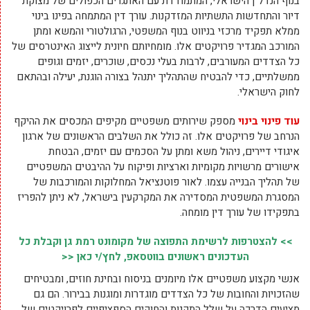
בנוף הנדל"ן הישראלי, המתמודדת עם האתגרים הכפולים של מצוקת
דיור והתחדשות התשתיות המזדקנות. עורך דין המתמחה בפינו בינוי
ממלא תפקיד מרכזי בניווט בנוף המשפטי, הרגולטורי והמשא ומתן
המורכב המגדיר פרויקטים אלו. מומחיותם חיונית לייצוג האינטרסים של
כל הצדדים המעורבים, לרבות בעלי נכסים, שוכרים, יזמים וגופים
ממשלתיים, כדי להבטיח שהתהליך יתנהל בצורה הוגנת, יעילה ובהתאם
לחוק הישראלי.
עוד פינוי בינוי
מספק שירותים משפטיים מקיפים המכסים את ההיקף
הנרחב של פרויקטים אלו. זה כולל את השלבים הראשונים של ארגון
איגודי דיירים, ניהול משא ומתן על הסכמים עם יזמים, הבטחת
אישורים מרשויות מקומיות וארציות ופיקוח על ההיבטים המשפטיים
של תהליך הבנייה עצמו. לאור פוטנציאל המחלוקות והמורכבות של
המסגרת המשפטית המסדירה את המקרקעין בישראל, לא ניתן להפריז
בתפקידו של עורך דין מומחה.
>> להצטרפות לרשימת התפוצה של מקומונט רמת גן וקבלת כל
העדכונים ראשונים בווטסאפ, לחץ/י כאן <<
אנשי מקצוע משפטיים אלו מיומנים בניסוח ובחינת חוזים, ומבטיחים
שהזכויות והחובות של כל הצדדים מוגדרות ומוגנות בבירור. הם גם
מציעים הדרכה על שלל התקנות והחוקים הספציפיים לפרויקטים של