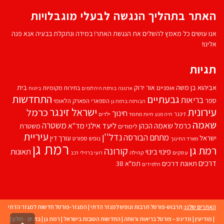
האתר בתהליך הנגשה לבעלי מוגבלויות
אנו עושים כל מאמץ להשלים את הנגשת האתר! במידה ונתקלת בבעיה אנא פנה
אלינו!
תגיות
אביהוא בן משה
בית
אור ירוק
אופניים
בחירות מקומיות
ארנונה
בורסת היהלומים
ביטוח
התחדשות
גבעתיים
בריאות
ספר
הספארי
הפארק הלאומי
הבורסה ברמת גן
עירונית
ישראל זינגר
כרמל
חינוך
זינגר
חיות מחמד
ילדים
חיה מנע
שאמה
משטרה
ליעד אילני
כרמל שאמה הכהן
מד''א
משטרת
לימודים
עיריית
נדל''ן
מתחם הבורסה
ישראל
עורך דין
נופש
ספורט
משרד החינוך
רמת גן
רמת גן
קורונה
פינוי בינוי
תאונות
עסקים
קהילה
רועי ברזילי
רכב
דרכים
תאונת דרכים
תמ"א 38
תלמידים
האתרים שלנו:
תרבוש-פורטל תרבות ונופש למגזר הדתי
|
המגזר-פורטל חדשות למגזר הדתי
|
מודיעין
|
מדינט – פורטל בריאות ורווחה
|
החדשות הטובות בישראל
|
רמת גן
|
בת ים - חולון
|