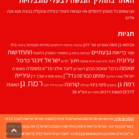
האתר בתהליך הנגשה לבעלי מוגבלויות
אנו עושים כל מאמץ להשלים את הנגשת האתר! במידה ונתקלת בבעיה אנא פנה
אלינו!
תגיות
אביהוא בן משה
בית
אור ירוק
אופניים
בחירות מקומיות
ארנונה
בורסת היהלומים
ביטוח
התחדשות
גבעתיים
בריאות
ספר
הספארי
הפארק הלאומי
הבורסה ברמת גן
עירונית
ישראל זינגר
כרמל
חינוך
זינגר
חיות מחמד
ילדים
חיה מנע
שאמה
משטרה
ליעד אילני
כרמל שאמה הכהן
מד''א
משטרת
לימודים
עיריית
נדל''ן
מתחם הבורסה
ישראל
עורך דין
נופש
ספורט
משרד החינוך
רמת גן
רמת גן
קורונה
פינוי בינוי
תאונות
עסקים
קהילה
רועי ברזילי
רכב
דרכים
תאונת דרכים
תמ"א 38
תלמידים
האתרים שלנו:
תרבוש-פורטל תרבות ונופש למגזר הדתי
|
המגזר-פורטל חדשות למגזר הדתי
|
מודיעין
|
מדינט – פורטל בריאות ורווחה
|
החדשות הטובות בישראל
|
רמת גן
|
בת ים - חולון
|
גליל
גב"ש
|
יש''ע:שומרון בנימין וגוש עציון
|
במרכז- לחברי הבית היהודי
|
לוד
|
לימודים אקדמאיים
לרא