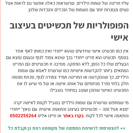
עליו חריטה של שמות הילדים. שרשראות כאלה אפשר גם לראות אצל
נשים מבוגרות יותר עם השמות של הנכדים והנכדות שלהן.
הפופולריות של תכשיטים בעיצוב
אישי
אין כמו תכשיט אישי שיודעים שהוא ייחודי ואין כמותו לאף אחד
בנוסף. תכשיט הוא פריט ייחודי בכך שהוא צמוד לגוף ובעצם נמצא עם
הבעלים שלו כל הזמן, ללא הפסקה. מסיבה זו תכשיטים הם הפריט
המתאים ביותר להקדשות אישיות כמו שרשרת לאמא עם שמות
הילדים, כך שההקדשה או החריטה תמיד צמודה לגוף, נוכחת ומהווה
חלק בלתי נפרד מהיומיום של אותה אישה או של מי שיש לו את
התכשיט האישי שהוכן ועוצב במיוחד בשבילו.
מי שמחפש שרשרת עם שמות הילדים בשביל לקנות לאישה יקרה
ימצא אצל נונה – תכשיטים בעיצוב והתאמה אישית. עם טאץ' ייחודי
והתאמה אישי לכל לקוח.
בקרו באתר
או חייגו אלינו
0502255264
>> להצטרפות לרשימת התפוצה של מקומונט רמת גן וקבלת כל