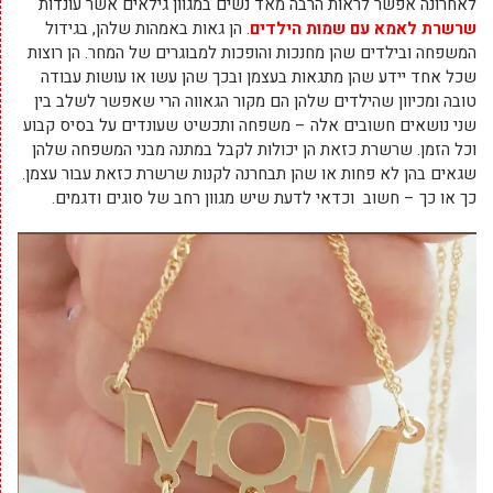
לאחרונה אפשר לראות הרבה מאד נשים במגוון גילאים אשר עונדות
שרשרת לאמא עם שמות הילדים
. הן גאות באמהות שלהן, בגידול
המשפחה ובילדים שהן מחנכות והופכות למבוגרים של המחר. הן רוצות
שכל אחד יידע שהן מתגאות בעצמן ובכך שהן עשו או עושות עבודה
טובה ומכיוון שהילדים שלהן הם מקור הגאווה הרי שאפשר לשלב בין
שני נושאים חשובים אלה – משפחה ותכשיט שעונדים על בסיס קבוע
וכל הזמן. שרשרת כזאת הן יכולות לקבל במתנה מבני המשפחה שלהן
שגאים בהן לא פחות או שהן תבחרנה לקנות שרשרת כזאת עבור עצמן.
כך או כך – חשוב וכדאי לדעת שיש מגוון רחב של סוגים ודגמים.