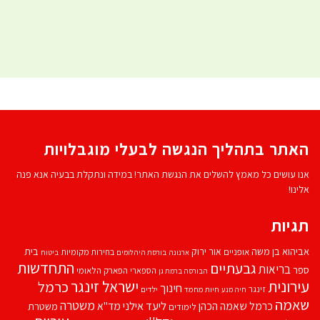
האתר בתהליך הנגשה לבעלי מוגבלויות
אנו עושים כל מאמץ להשלים את הנגשת האתר! במידה ונתקלת בבעיה אנא פנה
אלינו!
תגיות
אביהוא בן משה
בית
אור ירוק
אופניים
בחירות מקומיות
ארנונה
בורסת היהלומים
ביטוח
התחדשות
גבעתיים
בריאות
ספר
הספארי
הפארק הלאומי
הבורסה ברמת גן
עירונית
ישראל זינגר
כרמל
חינוך
זינגר
חיות מחמד
ילדים
חיה מנע
שאמה
משטרה
ליעד אילני
כרמל שאמה הכהן
מד''א
משטרת
לימודים