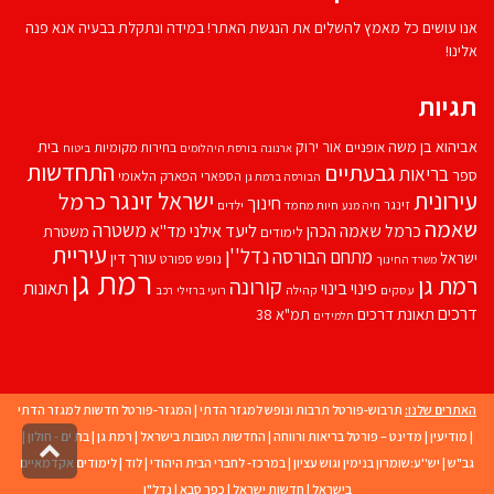
אנו עושים כל מאמץ להשלים את הנגשת האתר! במידה ונתקלת בבעיה אנא פנה
אלינו!
תגיות
אביהוא בן משה
בית
אור ירוק
אופניים
בחירות מקומיות
ארנונה
בורסת היהלומים
ביטוח
התחדשות
גבעתיים
בריאות
ספר
הספארי
הפארק הלאומי
הבורסה ברמת גן
עירונית
ישראל זינגר
כרמל
חינוך
זינגר
חיות מחמד
ילדים
חיה מנע
שאמה
משטרה
ליעד אילני
כרמל שאמה הכהן
מד''א
משטרת
לימודים
עיריית
נדל''ן
מתחם הבורסה
ישראל
עורך דין
נופש
ספורט
משרד החינוך
רמת גן
רמת גן
קורונה
פינוי בינוי
תאונות
עסקים
קהילה
רועי ברזילי
רכב
דרכים
תאונת דרכים
תמ"א 38
תלמידים
האתרים שלנו:
תרבוש-פורטל תרבות ונופש למגזר הדתי
|
המגזר-פורטל חדשות למגזר הדתי
|
מודיעין
|
מדינט – פורטל בריאות ורווחה
|
החדשות הטובות בישראל
|
רמת גן
|
בת ים - חולון
|
גליל
גב"ש
|
יש''ע:שומרון בנימין וגוש עציון
|
במרכז- לחברי הבית היהודי
|
לוד
|
לימודים אקדמאיים
לרא
העמו
בישראל
|
חדשות ישראל
|
כפר סבא
|
נדל"ן