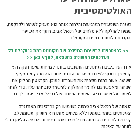
האולטימטיבית
בעזרת השפעותיו המרגיעות והלחות אותה הוא מעניק לשיער ולקרקפת,
שמפו להחלקה ללא מלחים של רפאל אביב, הופך את השיער
והקרקפת לפחות יבשים ומקורזלים.
>> להצטרפות לרשימת התפוצה של מקומונט רמת גן וקבלת כל
העדכונים ראשונים בווטסאפ, לחץ/י כאן <<
אחד המרכיבים התזונתיים החשובים ביותר לצמיחת שיער חזקה הוא
קראטין. בנוסף לעידוד שיער עבה וחזק יותר, הוא מחזק את זקיקי
השיער, אשר בתורו מפחית את השבירה. כמוכן, הקראטין מחליק את
השיער ומאפשר גם לחומר ההחלקה להישמר טוב יותר עליו. כדי לעזור
לשמור על שיער בריא, השמפו המיוחד של רפאל אביב יעזור לך בכך.
הגאווה של רפאל אביב טמונה בשימוש רק במרכיבים האורגניים
האיכותיים ביותר בשמפו ללא מלחים אותו הוא משווק. תשומת לב
קפדנית לפרטים מבטיחה שכל מוצר עומד בציפיות או עולה עליהן מבלי
לוותר על האיכות.