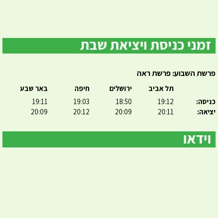
פרשת השבוע: פרשת ראה
תל אביב
ירושלים
חיפה
באר שבע
כניסה:
19:12
18:50
19:03
19:11
יציאה:
20:11
20:09
20:12
20:09