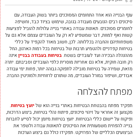
ענף הבנייה הוא אחד התחומים המסוכנים ביותר בשוק העבודה, עם
סיכונים רבים הנובעים מעבודה בגובה, שימוש בציוד כבד, וחשיפה
לחומרים מסוכנים. תאונות עבודה באתרי בנייה עלולות להוביל לפציעות
קשות ואף למוות, דבר שמשפיע לא רק על העובדים עצמם אלא גם על
משפחותיהם והחברה בכללותה. לכן, חשוב מאוד להקפיד על כללי
בטיחות קפדניים ולהטמיע תרבות של בטיחות בכל רמות הארגון, החל
מההנהלה הבכירה ועד לעובדים בשטח.
בטיחות בעבודה בבניין
אינה
רק חובה חוקית, אלא גם אחריות מוסרית כלפי העובדים וסביבתם. יתרה
מזאת, שמירה על בטיחות מובילה לתפוקה גבוהה יותר, פחות ימי עבודה
אבודים, ושיפור במורל העובדים, מה שתורם לרווחיות ולמוניטין החברה.
מפתח להצלחה
תפקיד מפתח בהבטחת הבטיחות באתרי בנייה הוא של
יועץ בטיחות
.
מקצוען זה אחראי על זיהוי סיכונים, פיתוח נהלי בטיחות, ביצוע הדרכות,
ופיקוח על יישום כללי הבטיחות. יועץ בטיחות מיומן יכול לסייע לחברות
בנייה להפחית משמעותית את הסיכונים לתאונות עבודה ולשפר את
הביצועים הכלליים של הפרויקט. תפקידו כולל גם ביצוע הערכות