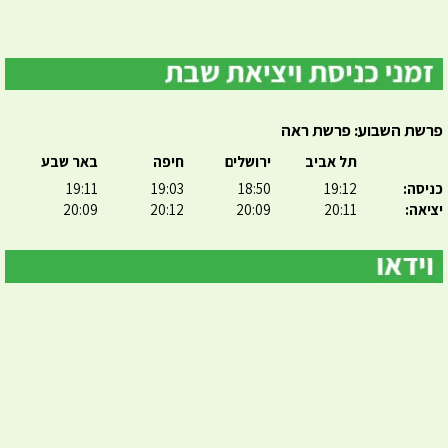
פרשת השבוע: פרשת ראה
תל אביב
ירושלים
חיפה
באר שבע
כניסה:
19:12
18:50
19:03
19:11
יציאה:
20:11
20:09
20:12
20:09