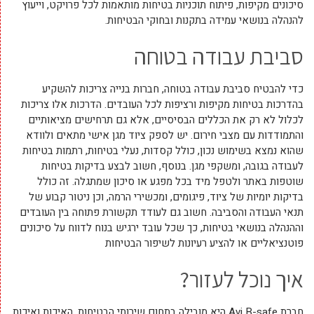
סיכונים מקיפות, פיתוח תוכניות בטיחות מותאמות לכל פרויקט, וייעוץ
להנהלה בנושאי עמידה בתקנות ובחוקי הבטיחות.
סביבת עבודה בטוחה
כדי להבטיח סביבת עבודה בטוחה, חברות בנייה צריכות להשקיע
בהדרכות בטיחות מקיפות ורציפות לכל העובדים. הדרכות אלו צריכות
לכלול לא רק את הכללים הבסיסיים, אלא גם תרחישים מציאותיים
והתמודדות עם מצבי חירום. יש לספק ציוד מגן אישי מתאים ולוודא
שהוא נמצא בשימוש נכון, כולל קסדות, נעלי בטיחות, רתמות בטיחות
לעבודה בגובה, ומשקפי מגן. בנוסף, חשוב לבצע בדיקות בטיחות
שוטפות באתר ולטפל מיד בכל מפגע או סיכון שמתגלה. זה כולל
בדיקות יומיות של ציוד, פיגומים, ומכשירי הרמה, וכן ניטור קבוע של
תנאי העבודה והסביבה. חשוב גם לעודד תקשורת פתוחה בין העובדים
וההנהלה בנושאי בטיחות, כך שכל עובד ירגיש בנוח לדווח על סיכונים
פוטנציאליים או להציע רעיונות לשיפור הבטיחות
איך נוכל לעזור?
חברת Avi B-safe היא מובילה בתחום שירותי הבטיחות, האיכות ואיכות