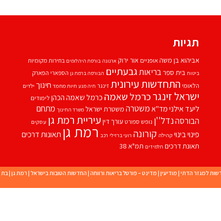
תגיות
אביהוא בן משה
אור ירוק
אופניים
בחירות מקומיות
ארנונה
בורסת היהלומים
גבעתיים
בריאות
בית ספר
הספארי
הפארק
ביטוח
הבורסה ברמת גן
התחדשות עירונית
חינוך
הלאומי
זינגר
חיות מחמד
ילדים
חיה מנע
ישראל זינגר
כרמל שאמה
כרמל שאמה הכהן
לימודים
משטרה
ליעד אילני
מתחם
מד''א
משטרת ישראל
משרד החינוך
עיריית רמת גן
נדל''ן
הבורסה
עורך דין
נופש
ספורט
עסקים
רמת גן
קורונה
פינוי בינוי
תאונות דרכים
קהילה
רועי ברזילי
רכב
תאונת דרכים
תמ"א 38
תלמידים
שות למגזר הדתי
|
מודיעין
|
מדינט – פורטל בריאות ורווחה
|
החדשות הטובות בישראל
|
רמת גן
|
בת י