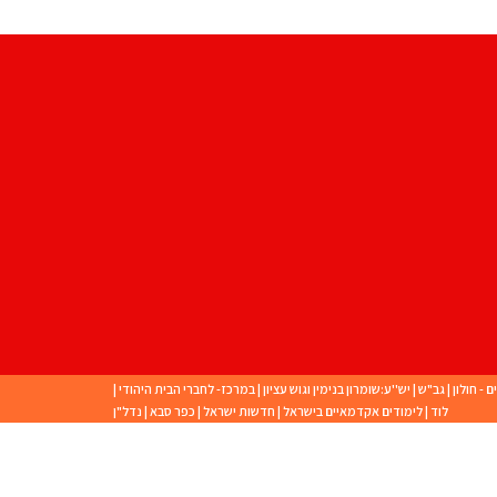
ם - חולון
|
גב"ש
|
יש''ע:שומרון בנימין וגוש עציון
|
במרכז- לחברי הבית היהודי
|
לוד
|
לימודים אקדמאיים בישראל
|
חדשות ישראל
|
כפר סבא
|
נדל"ן