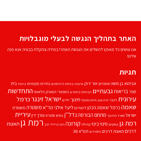
האתר בתהליך הנגשה לבעלי מוגבלויות
אנו עושים כל מאמץ להשלים את הנגשת האתר! במידה ונתקלת בבעיה אנא פנה
אלינו!
תגיות
אביהוא בן משה
בית
אור ירוק
אופניים
בחירות מקומיות
ארנונה
בורסת היהלומים
ביטוח
התחדשות
גבעתיים
בריאות
ספר
הספארי
הפארק הלאומי
הבורסה ברמת גן
עירונית
ישראל זינגר
כרמל
חינוך
זינגר
חיות מחמד
ילדים
חיה מנע
שאמה
משטרה
ליעד אילני
כרמל שאמה הכהן
מד''א
משטרת
לימודים
עיריית
נדל''ן
מתחם הבורסה
ישראל
עורך דין
נופש
ספורט
משרד החינוך
רמת גן
רמת גן
קורונה
פינוי בינוי
תאונות
עסקים
קהילה
רועי ברזילי
רכב
דרכים
תאונת דרכים
תמ"א 38
תלמידים