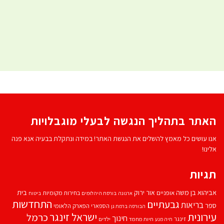
האתר בתהליך הנגשה לבעלי מוגבלויות
אנו עושים כל מאמץ להשלים את הנגשת האתר! במידה ונתקלת בבעיה אנא פנה
אלינו!
תגיות
אביהוא בן משה
בית
אור ירוק
אופניים
בחירות מקומיות
ארנונה
בורסת היהלומים
ביטוח
התחדשות
גבעתיים
בריאות
ספר
הספארי
הפארק הלאומי
הבורסה ברמת גן
עירונית
ישראל זינגר
כרמל
חינוך
זינגר
חיות מחמד
ילדים
חיה מנע