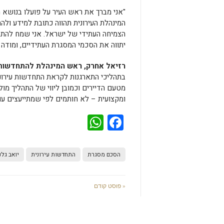
"אני מברך את ראש העיר על פועלו בנושא 
המינהלת העירונית תהווה כתובת למידע ולה
הצמיחה העתידי של ישראל. אני שמח להתח
יתווה את הסכמי המסגרת העתידיים, ומודה ל
רזיאל אחרק, ראש המינהלת להתחדשות 
בתהליכי התארגנות לקראת התחדשות עירונית
מטעם הדיירים וכמובן ליווי של התהליך מול
ומקצועית – לא חותמים לפי שמתייעצים עם
WhatsApp
Facebook
הסכם מסגרת
התחדשות עירונית
יואב גלנ
« פוסט קודם