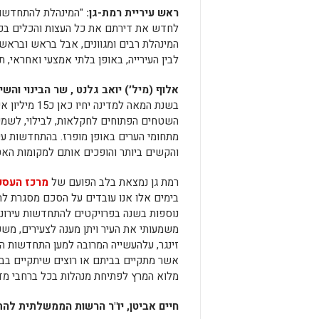
ראש עיריית רמת-גן:
"המינהלת להתחדשות 
לחדש את דירתם את כל העצות והכלים בכדי
המינהלת רבים ומגוונים, אבל בראש ובראש
לבין העירייה, באופן בלתי אמצעי ואחראי, 
אלוף (מיל׳) יואב גלנט , שר הבינוי והשיכ
בשנת המאה ל
השטחים הפתוחים לחקלאות, לבילוי, לשמיר
מתחומי הערים באופן מופרז. בהתחדשות עיר
והקשים ביותר והופכים אותם למקומות האט
רמת גן נמצאת בלב הפועם של
מרכז העסק
נוספות בשנה בפרויקטים להתחדשות עירונית
משמעותי את העיר ויתן מענה לצעירים, מש
זינגר, עלהעשייה המרובה למען התחדשות ה
אשר מתקיים בביתם או רוצים שיתקיים בבי
מלוא המרץ לפתיחת מנהלות בכל ברחבי מדי
חיים אביטן, יו"ר הרשות הממשלתית להת