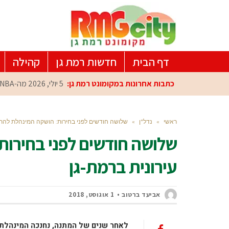
דף הבית
חדשות רמת גן
קהילה
כתבות אחרונות במקומונט רמת גן:
5 יולי, 2026
מה-NBA למרכז הפיתוח ברמת גן: עומרי כספי במפגש הוקרה מיוחד
ראשי
»
נדל"ן
»
שלושה חודשים לפני בחירות: הושקה המינהלת להתח
שלושה חודשים לפני בחירו
עירונית ברמת-גן
אביעד ברטוב
1 אוגוסט, 2018
לאחר שנים של המתנה, נחנכה המינהלת 