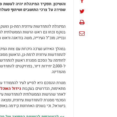
והשיכון. תפקיד המינהלת יהיה לעשות ס
שמירה על צרכי התושבים ושיתוף פעולה
המינהלת להתחדשות עירונית רמת-גן הושקה 
בטקס נכחו גם ראש הרשות הממשלתית להתחד
ובנייה; מנכ"ל העירייה, משה בודאגה וראש
במהלך האירוע נערכה היכרות עם צוות המינה
להתחדשות עירונית לרמת-גן, הראשון מסוגו
לחתימה על הסכם מסגרת ראשון להתחדשות עי
ל-2,000 יחידות דיור, בפרויקטים לה
מהמדינה.
מטרת ההסכם היא לסייע לעיר להתמודד עם 
מתאימות, הנדרשים בעקבות
גידול האוכלו
לאחר שהרשות הממשלתית להתחדשות עירונית
הסכמי מסגרת להתחדשות עירונית, ומצאה ש
בישראל, וכי בשנים האחרונות קידמה באופן
>> להצטרפות לרשימת התפוצה של מקומו