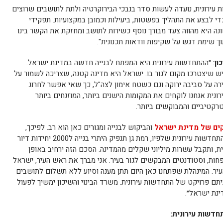
עירונית, נועדה לעשות סדר בנבכי הבירוקרטיה ולתת לתושבים שרוצים
 לבצע את התהליך בפשטות, ביעילות וכמובן במקצועיות. תפקידי
ונה היא מהווה צעד מבורך נוסף כשירות לתושב ומחזקת את הקשר בינו
תוך שימת דגש על שקיפות וודאות תכנונית".
ון
: ״ההתחדשות עירונית היא המפתח לבנייה חדשה במדינת ישראל.
מדינה יחיו כאן כ15 מיליון איש שיצטרכו מקום לגור בו. ישראל היא מדינה קטנה, שצריכה לשמור על
ה על סביבה ירוקה וגם כשטח אימון לצה"ל, כך שאי אפשר לחרוג
ונית אנחנו לוקחים את המקומות הישנים ביותר, המוזנחים ביותר
רקטיביים והמבוקשים ביותר.
ים של מדינת ישראל
והביקוש לבנייה ומגורים כאן הוא רב. לפיכך,
בימים אלו אנו עובדים על הסכם מסגרת להתחדשות עירונית שלפיו, רמת גן תנפיק היתרי בנייה ל2000 יחידות דיור
, ותקבל עשרות מיליוני שקלים מהמדינה. הסכם הזה ירחיב באופן
פחות, וסטודנטים המבקשים לגור בעיר. אני מברך את ראש העיר, ישראל
עיר. המינהלת שפתחנו כאן היום תתן מענה וסיוע ללא תשלום לתושבים
תם פרויקט של התחדשות עירונית. משרד הבינוי והשיכון ימשיך לפעול
נת ישראל״.
חדשות עירונית: