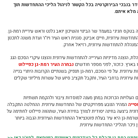
דר בנבכי הבירוקרטיה בכל הקשור לניהול הליכי ההתחדשות תוך
 מלא איתם.
בטקס חגיגי במעמד שר הבינוי והשיכון יואב גלנט וראש עיריית רמת-גן.
שות עירונית, חיים אביטן; סגנית ראש העיר ויו"ר ועדת משנה לתכנון
 המנהלת להתחדשות עירונית, רזיאל אחרק.
לת, הוצגה מדיניות העירייה להתחדשות עירונית והוצגו עיקרי הסכם הגג
 בארץ. כזכור, לפני מספר חודשים
נבחרה העיר רמת-גן כפיילוט
רונית. על פי הסכם, רמת-גן תנפיק בשנתיים הקרובות היתרי בנייה
תחדשות עירונית ברחבי העיר, ותקבל תקציב סיוע של עשרות מיליוני שקלים
העלויות הכרוכות במתן מענה למוסדות ציבור ולהקמת תשתיות
סייה
המהיר הנובע מפרויקטים של התחדשות עירונית. ההחלטה התקבלה
 ביצעה בחינה יסודית לצורך בחירת העיר, שתהווה פיילוט לחתימה על
רמת-גן היא עיר בעלת פוטנציאל ההתחדשות העירונית הגבוה ביותר
 ניכר תהליכי התחדשות עירונית.
נט רמת גן וקבלת כל העדכונים ראשונים בווטסאפ, לחץ/י כאן <<