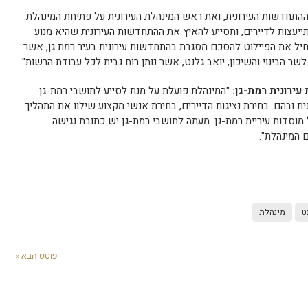
ההתחדשות העירונית, ואת ראש המינהלת העירונית על פתיחת המינהלת.
תייעצות לדיירים, ותסייע להאיץ את ההתחדשות העירונית שהיא מנוע
יל את הפיילוט להסכם מסגרת בהתחדשות עירונית בעיר רמת גן, אשר
שר הבינוי והשיכון, יואב גלנט, אשר נותן רוח גבית לכל עבודת הרשות"
עירונית רמת-גן:
"המינהלת פועלת על מנת לסייע לתושבי רמת-גן
 ובהם: בחירת נציגות הדיירים, בחירת אנשי מקצוע שילוו את התהליך
 מוסדות עיריית רמת-גן. מעתה לתושבי רמת-גן יש כתובת נגישה
 המינהלת".
ט
מינהלת
פוסט הבא »