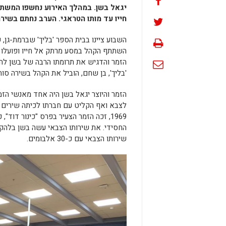
יגאל בשן. במהלך האירוע נחשפו המשתת
חייו עד מותו הטראגי. הערב נחתם בשיר
השבוע ציינו בבית הספר 'בליך' שברמת-גן,
השתתף הקהל במסע מרתק אל חייו ופועלו של
הזמר והדגיש את תרומתו הרבה של בשן להת
'בליך', בן שחם, הוביל את הקהל בשירה ס
הזמר והיוצר יגאל בשן היה אחד מאנשי הזמ
1969, זכה הזמר הצעיר בפרס "כינור דו
החסידי. את שירותו הצבאי עשה בשן בלהקת
שירותו הצבאי עם כ-30 אלבומים.