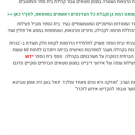
ת הרצאות העשרה במגוון נושאים עבור קהילת בית ספר והתושבים.
נט רמת גן וקבלת כל העדכונים ראשונים בווטסאפ, לחץ/י כאן <<
 המוסדות החינוכיים המשמעותיים בעיר. בית הספר מוביל פעילות
וללת תרומה לקהילה, סיורים והרצאות, השתתפות במסע אל פולין ועוד.
חברתי ובית הספר מעניק לתלמידיו הזדמנות לקחת חלק תעודת ב-'בגרות
חברתית' בה תלמידים שימשיכו את ההתנדבות בקהילה מעבר למחויבות האישית בכיתה ויתנדבו לפחות 60 שעות
 חברתית כהוקרה על מעורבותם בקהילה. נוסף בית הספר
ידוע
עילות ענפה של אירועי דיבייט במגוון נושאים חברתיים ומקיים מדגם
ת הערב: "מוזיקה היא גורם מאחד ומלכד. יגאל בשן היה אומן שביטא
נוער שבחר להקדיש אירוע לזכרו"