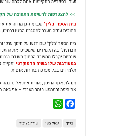
ועוד. בספרייה מתקיימות אחת לכמה שבועו
>> להצטרפות לרשימת התפוצה של מקומו
בית הספר 'בליך'
שברמת-גן מהווה את אחד
חינוכית ענפה מעבר למסגרת הסטנדרטית, הכ
בית הספר 'בליך' שם דגש על חינוך ערכי ו
שנתיות יקבלו ממשרד החינוך תעודת בגרות
במעורבות שלו בשיח הדמוקרטי
ומקיים פ
תלמידים בכל מערכת בחירות ארצית.
מנהלת אגף החינוך, אורית איתיאל סיכמה א
את היפה והמרגש בזמר העברי – אני גאה ב
WhatsApp
Facebook
בליך
יגאל בשן
שירה בציבור