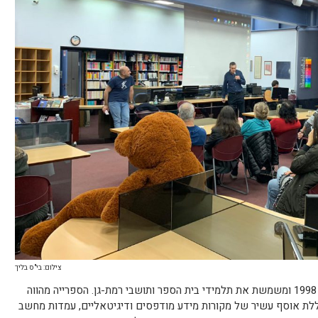
צילום: בי"ס בליך
ספריית בית הספר ע"ש בליך, הוקמה בשנת 1998 ומשמשת את תלמידי בית הספר ותושבי רמת-גן. הספרייה מהווה
לת אוסף עשיר של מקורות מידע מודפסים ודיגיטאליים, עמדות מחשב