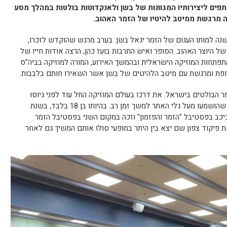
פים ליצירותיו המגוונות של בשן ולאנקדוטות בולטות במהלך מסע
ה מרגשת ממיטב להיטיו של הזמר האהוב.
 שנה למותו העגום של הזמר יגאל בשן. בערב מרגש שהוקדש לזכרו,
 היוצר האהוב. הסופר ואיש התרבות בועז כהן, הרצה אודות חייו של
פתחות המוזיקה הישראלית ובהמשך האירוע, המורה למוזיקה בביה"ס
וחפת ומרגשת עם מיטב הלהיטים של בשן אשר השאירו חותם בלבבות.
ר הבולטים בישראל. את דרכו בעולם המוזיקה החל עוד לפני גיוסו
לצבא ואף הקליט עם חברתו לכיתה שירים שהושמעו מעל גלי האתר למשך זמן רב. בהיותו בן 18 בלבד, בשנת
ד", כיכב בפסטיבל "הזמר והפזמון" וזכה במקום השני בפסטיבל הזמר
 פיקוד צפון שם יצא בין היתר במופעי סולו אותם המשיך גם לאחר