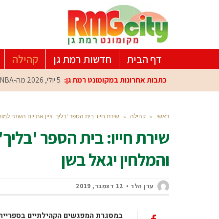
דף הבית
חדשות רמת גן
קהילה
כתבות אחרונות במקומונט רמת גן:
5 יולי, 2026
מה-NBA למרכז הפיתוח ברמת גן: עומרי כספי במפגש הוקרה מיוחד
ראשי
»
קהילה
»
שירת חייו: בית הספר 'בליך' ציין את יום השנה למו
שירת חייו: בית הספר 'בליך'
והמלחין יגאל בשן
ערן הלר
12 דצמבר, 2019
במסגרת המפגשים הקהילתיים בספריית ב