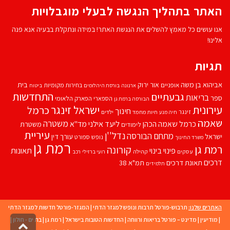
האתר בתהליך הנגשה לבעלי מוגבלויות
אנו עושים כל מאמץ להשלים את הנגשת האתר! במידה ונתקלת בבעיה אנא פנה
אלינו!
תגיות
אביהוא בן משה
בית
אור ירוק
אופניים
בחירות מקומיות
ארנונה
בורסת היהלומים
ביטוח
התחדשות
גבעתיים
בריאות
ספר
הספארי
הפארק הלאומי
הבורסה ברמת גן
עירונית
ישראל זינגר
כרמל
חינוך
זינגר
חיות מחמד
ילדים
חיה מנע
שאמה
משטרה
ליעד אילני
כרמל שאמה הכהן
מד''א
משטרת
לימודים
עיריית
נדל''ן
מתחם הבורסה
ישראל
עורך דין
נופש
ספורט
משרד החינוך
רמת גן
רמת גן
קורונה
פינוי בינוי
תאונות
עסקים
קהילה
רועי ברזילי
רכב
דרכים
תאונת דרכים
תמ"א 38
תלמידים
האתרים שלנו:
תרבוש-פורטל תרבות ונופש למגזר הדתי
|
המגזר-פורטל חדשות למגזר הדתי
|
מודיעין
|
מדינט – פורטל בריאות ורווחה
|
החדשות הטובות בישראל
|
רמת גן
|
בת ים - חולון
|
גליל