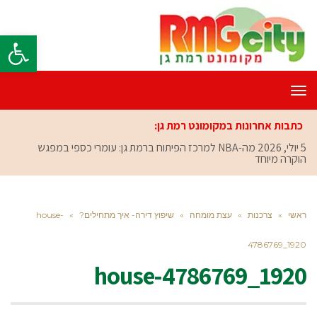
פתח סרגל
תפריט
כתבות אחרונות במקומונט רמת גן:
5 יולי, 2026
מה-NBA למרכז הפיתוח ברמת גן: עומרי כספי במפגש
הוקרה מיוחד
ראשי
»
צרכנות
»
עצת מומחה
»
שיפוץ דירה- איך מתחילים?
»
house-
4786769_1920
house-4786769_1920