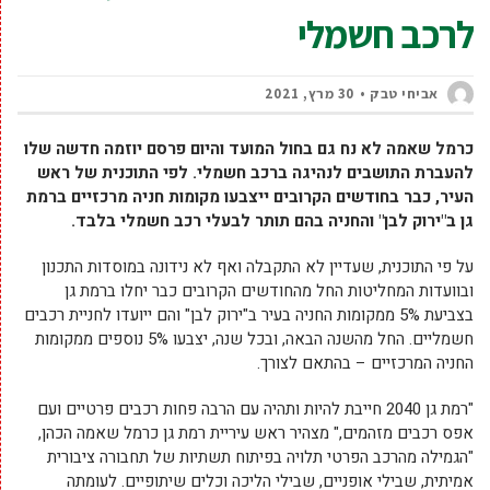
לרכב חשמלי
אביחי טבק
30 מרץ, 2021
כרמל שאמה לא נח גם בחול המועד והיום פרסם יוזמה חדשה שלו
להעברת התושבים לנהיגה ברכב חשמלי. לפי התוכנית של ראש
העיר, כבר בחודשים הקרובים ייצבעו מקומות חניה מרכזיים ברמת
גן ב"ירוק לבן" והחניה בהם תותר לבעלי רכב חשמלי בלבד.
על פי התוכנית, שעדיין לא התקבלה ואף לא נידונה במוסדות התכנון
ובוועדות המחליטות החל מהחודשים הקרובים כבר יחלו ברמת גן
בצביעת 5% ממקומות החניה בעיר ב"ירוק לבן" והם ייועדו לחניית רכבים
חשמליים. החל מהשנה הבאה, ובכל שנה, יצבעו 5% נוספים ממקומות
החניה המרכזיים – בהתאם לצורך.
"רמת גן 2040 חייבת להיות ותהיה עם הרבה פחות רכבים פרטיים ועם
אפס רכבים מזהמים," מצהיר ראש עיריית רמת גן כרמל שאמה הכהן,
"הגמילה מהרכב הפרטי תלויה בפיתוח תשתיות של תחבורה ציבורית
אמיתית, שבילי אופניים, שבילי הליכה וכלים שיתופיים. לעומתה