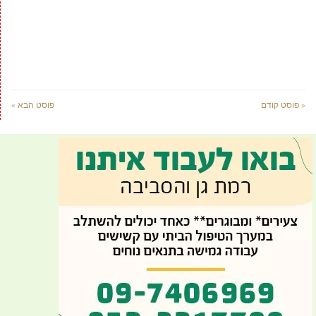
« פוסט קודם
פוסט הבא »