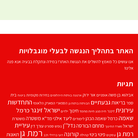
האתר בתהליך הנגשה לבעלי מוגבלויות
אנו עושים כל מאמץ להשלים את הנגשת האתר! במידה ונתקלת בבעיה אנא פנה
אלינו!
תגיות
אביהוא בן משה
בית
אור ירוק
אופניים
בחירות מקומיות
ארנונה
בורסת היהלומים
ביטוח
התחדשות
גבעתיים
בריאות
ספר
הספארי
הפארק הלאומי
הבורסה ברמת גן
עירונית
ישראל זינגר
כרמל
חינוך
זינגר
חיות מחמד
ילדים
חיה מנע
שאמה
משטרה
ליעד אילני
כרמל שאמה הכהן
מד''א
משטרת
לימודים
עיריית
נדל''ן
מתחם הבורסה
ישראל
עורך דין
נופש
ספורט
משרד החינוך
רמת גן
רמת גן
קורונה
פינוי בינוי
תאונות
עסקים
קהילה
רועי ברזילי
רכב