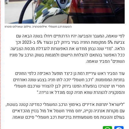
הטענת רכב חשמלי. אילוסטרציה. צילום: שארלוט סטרוו
לפי שאמה, המעבר והצביעה יהיו הדרגתיים ויחלו בשנה הבאה עם
צביעת 5% ממקומות החניה בעיר בירוק לבן ובעוד 5% ב-2023 וכך
הלאה. "מדי שנה נבחן מחדש את האפשרות להגדלת מכסת הצביעה
ככל האפשר בהתאם להצלחת היישום ולמגמות בשוק הרכב על סוגיו
השונים" הסביר שאמה.
עוד הסביר ראש עיריית רמת גן כיצד תופעל האכיפה כלפי החונים
בחניות המסומנות: "רכב חשמלי יזכה לתו חניה בצבע שונה ואורחים
חסרי תו יצטרכו בהפעלת הפנגו בירוק לבן להצהיר שרכבם חשמלי
והסנקציה להצהרת שווא תהיה קנס מוגדל או גרירה."
"לישראל יתרונות אדירים באימוץ הרכב החשמלי כמדינה קטנה בשטח,
עם מקורות אנרגיה נקייה, יחס מחיר חשמל אל מול בנזין מהכדאיים
בעולם והטבות מס משמעותיות ברכישת רכב חשמלי" סיכם שאמה.