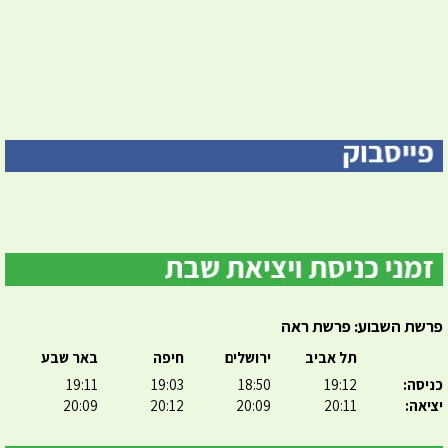
פרשת השבוע: פרשת ראה
תל אביב
ירושלים
חיפה
באר שבע
כניסה:
19:12
18:50
19:03
19:11
יציאה:
20:11
20:09
20:12
20:09