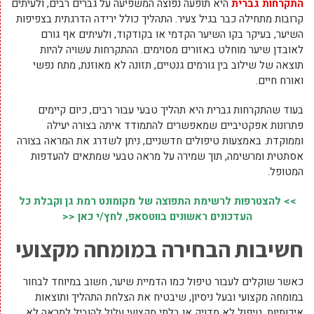
התקרחות גברית
היא תופעה נפוצה המשפיעה על גברים רבים, ולעיתים
קרובות מתחילה כבר בגיל צעיר. התהליך כולל ירידה הדרגתית בצפיפות
השיער, בעיקר בקו השיער הקדמי או בקודקוד, ולעיתים אף גורם
לאובדן שיער מוחלט באזורים מסוימים. ההתקרחות עשויה להיות
תוצאה של שילוב בין גורמים גנטיים, תזונה לא מאוזנת, מתח נפשי
ואורח חיים.
בעוד שהתקרחות גברית היא תהליך טבעי עבור רבים, כיום קיימים
פתרונות אפקטיביים שמאפשרים להתמודד איתה בצורה יעילה
וממוקדת. באמצעות טיפולים חדשניים, ניתן לשדרג את המראה בצורה
אסתטית ומרשימה, תוך שמירה על מראה טבעי שמתאים להעדפות
המטופל.
>> להצטרפות לרשימת התפוצה של מקומונט רמת גן וקבלת כל
העדכונים ראשונים בווטסאפ, לחץ/י כאן <<
חשיבות הבחירה במומחה מקצועי
כאשר שוקלים לעבור טיפול כמו הדמיית שיער, חשוב במיוחד לבחור
במומחה מקצועי ובעל ניסיון, שיבטיח את הצלחת התהליך ותוצאות
איכותיות. טיפול לא מדויק או בלתי מקצועי עלול להוביל למראה לא