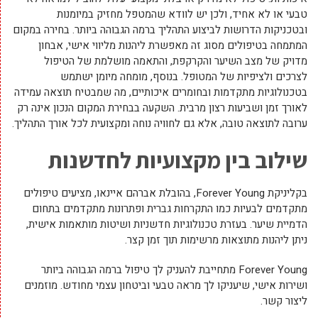
טבעי או לא אחיד, ולכן יש לוודא שהמטפל מחזיק במיומנות
ובטכניקות הדרושות לביצוע התהליך ברמה הגבוהה ביותר. בחירה במקום
המתמחה בטיפולים מסוג זה מאפשרת ליהנות מליווי אישי, אבחון
מדויק של מצב השיער והקרקפת, והתאמה מושלמת של הטיפול
לצרכים ולציפיות של המטופל. בנוסף, מומחה מיומן ישתמש
בטכנולוגיות מתקדמות ובחומרים איכותיים, מה שמבטיח תוצאה עמידה
לאורך זמן ושביעות רצון מרבית. השקעה בבחירת המקום הנכון אינה רק
ערובה לתוצאה טובה, אלא גם לחוויה נוחה ומקצועית לכל אורך התהליך.
שילוב בין מקצועיות לחדשנות
בקליניקת Forever Young, בהובלת אברהם איינאו, מציעים טיפולים
מתקדמים לבעיות כמו התקרחות גברית ופתרונות מתקדמים בתחום
הדמיית שיער. בעזרת טכנולוגיות חדשניות ושיטות מותאמות אישית,
ניתן ליהנות מתוצאות מרשימות תוך זמן קצר.
Forever Young מתחייבת להעניק לך טיפול ברמה הגבוהה ביותר
ושירות אישי, שיעניקו לך מראה טבעי וביטחון עצמי מחודש. מוזמנים
ליצור קשר.