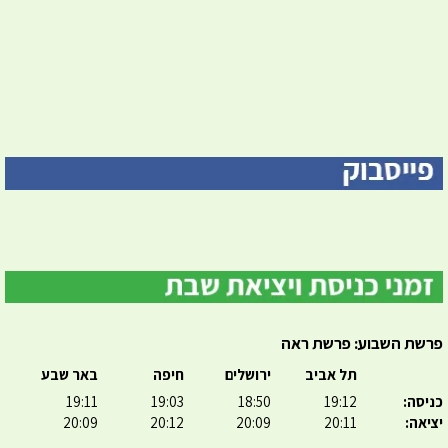
פרשת השבוע: פרשת ראה
תל אביב
ירושלים
חיפה
באר שבע
כניסה:
19:12
18:50
19:03
19:11
יציאה:
20:11
20:09
20:12
20:09