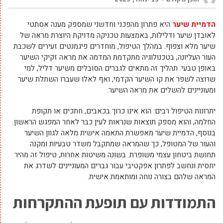
הדמיית שיער
היא פתרון מהפכני וחדשני שמספק מענה אסתטי
לאובדן שיער ודלילות, באמצעות טכניקה מדויקת היוצרת מראה של
שיער מלא וצפוף. במהלך הטיפול, מוחדרים פיגמנטים זעירים לשכבת
העור העליונה, בטכנולוגיה מתקדמת המדמה את מראה זקיקי השיער
באופן טבעי. תהליך זה מתאים לגברים הסובלים משיער דליל, למי
שרוצה לשפר את קו השיער הקדמי, ואף לאלו שעברו השתלת שיער
ומעוניינים להשלים את מראה השיער.
יתרונות הטיפול רבים: הוא אינו כרוך בכאבים, חתכים או תקופת
החלמה, והוא מספק תוצאות שנראות לעין כבר לאחר המפגש הראשון.
בנוסף, הדמיית שיער מאפשרת התאמה אישית מלאה לגוון השיער
והעור של המטופל, כך שהמראה שמתקבל משדר טבעיות ומקנה
תחושת ביטחון עצמי משופרת. בשונה משיטות אחרות, טיפול זה מהיר
יחסית ונחשב לפתרון אפקטיבי עבור גברים המעוניינים לשדרג את
המראה שלהם בצורה נוחה ומותאמת אישית.
התמודדות עם תופעת ההתקרחות