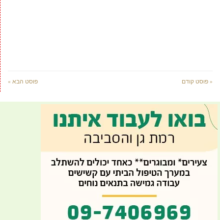
« פוסט קודם
פוסט הבא »