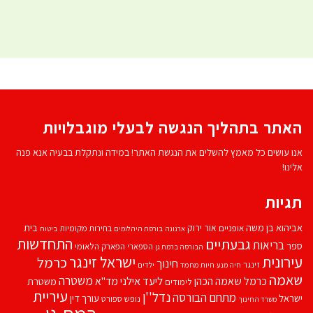
האתר בתהליך הנגשה לבעלי מוגבלויות
אנו עושים כל מאמץ להשלים את הנגשת האתר! במידה ונתקלת בבעיה אנא פנה
אלינו!
תגיות
אביהוא בן משה
בית
אור ירוק
אופניים
בחירות מקומיות
ארנונה
בורסת היהלומים
ביטוח
התחדשות
גבעתיים
בריאות
ספר
הספארי
הפארק הלאומי
הבורסה ברמת גן
עירונית
ישראל זינגר
כרמל
חינוך
זינגר
חיות מחמד
ילדים
חיה מנע
שאמה
משטרה
ליעד אילני
כרמל שאמה הכהן
מד''א
משטרת
לימודים
עיריית
נדל''ן
מתחם הבורסה
ישראל
עורך דין
נופש
ספורט
משרד החינוך