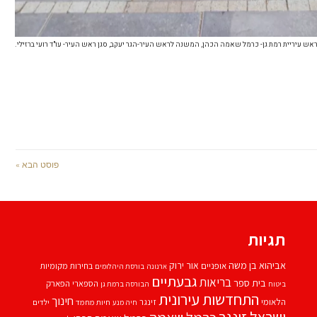
אש עיריית רמת גן- כרמל שאמה הכהן, המשנה לראש העיר-הגר יעקב, סגן ראש העיר- עו"ד רועי ברזילי.
פוסט הבא »
תגיות
אביהוא בן משה
אור ירוק
אופניים
בחירות מקומיות
ארנונה
בורסת היהלומים
גבעתיים
בריאות
בית ספר
הספארי
הפארק
ביטוח
הבורסה ברמת גן
התחדשות עירונית
חינוך
הלאומי
זינגר
חיות מחמד
ילדים
חיה מנע