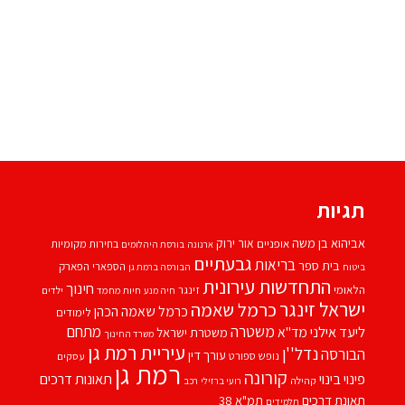
תגיות
אביהוא בן משה
אור ירוק
אופניים
בחירות מקומיות
ארנונה
בורסת היהלומים
גבעתיים
בריאות
בית ספר
הספארי
הפארק
ביטוח
הבורסה ברמת גן
התחדשות עירונית
חינוך
הלאומי
זינגר
חיות מחמד
ילדים
חיה מנע
ישראל זינגר
כרמל שאמה
כרמל שאמה הכהן
לימודים
משטרה
ליעד אילני
מתחם
מד''א
משטרת ישראל
משרד החינוך
עיריית רמת גן
נדל''ן
הבורסה
עורך דין
נופש
ספורט
עסקים
רמת גן
קורונה
פינוי בינוי
תאונות דרכים
קהילה
רועי ברזילי
רכב
תאונת דרכים
תמ"א 38
תלמידים