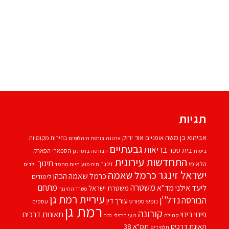
תגיות
אביהוא בן משה
אור ירוק
אופניים
בחירות מקומיות
ארנונה
בורסת היהלומים
גבעתיים
בריאות
בית ספר
הספארי
הפארק
ביטוח
הבורסה ברמת גן
התחדשות עירונית
חינוך
הלאומי
זינגר
חיות מחמד
ילדים
חיה מנע
ישראל זינגר
כרמל שאמה
כרמל שאמה הכהן
לימודים
משטרה
ליעד אילני
מתחם
מד''א
משטרת ישראל
משרד החינוך
עיריית רמת גן
נדל''ן
הבורסה
עורך דין
נופש
ספורט
עסקים
רמת גן
קורונה
פינוי בינוי
תאונות דרכים
קהילה
רועי ברזילי
רכב
תאונת דרכים
תמ"א 38
תלמידים