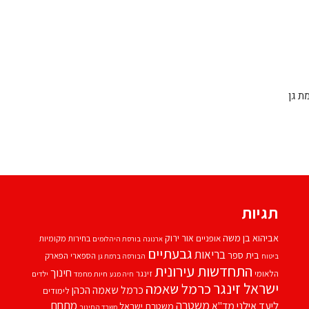
ת גן
תגיות
אביהוא בן משה
אור ירוק
אופניים
בחירות מקומיות
ארנונה
בורסת היהלומים
גבעתיים
בריאות
בית ספר
הספארי
הפארק
ביטוח
הבורסה ברמת גן
התחדשות עירונית
חינוך
הלאומי
זינגר
חיות מחמד
ילדים
חיה מנע
ישראל זינגר
כרמל שאמה
כרמל שאמה הכהן
לימודים
משטרה
ליעד אילני
מתחם
מד''א
משטרת ישראל
משרד החינוך