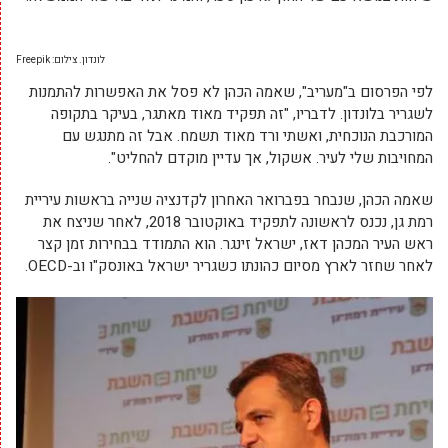
לונדון. צילום: Freepik
לפי הפרסום ב"מעריב", שאמה הכהן לא פסל את האפשרות להתמנות
לשגריר בלונדון. לדבריו, "זה תפקיד מאוד מאתגר, בעיקר בתקופה
המורכבת הנוכחית, ואשתי ורד מאוד תשמח. אבל זה מתנגש עם
המחויבות שלי לעיר. אשקול, אך עדיין מוקדם להחליט".
שאמה הכהן, שנבחר בפברואר האחרון לקדנציה שנייה בראשות עיריית
רמת גן, נכנס לראשונה לתפקיד באוקטובר 2018, לאחר שניצח את
ראש העיר המכהן דאז, ישראל זינגר. הוא התמודד בבחירות זמן קצר
לאחר שחזר לארץ מסיום כהונתו כשגריר ישראל באונסק"ו וב-OECD.