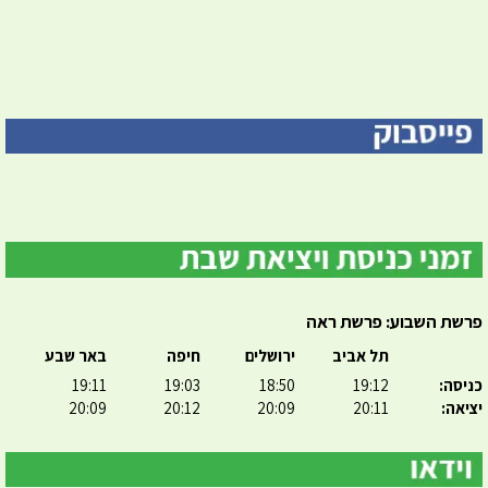
פרשת השבוע: פרשת ראה
תל אביב
ירושלים
חיפה
באר שבע
כניסה:
19:12
18:50
19:03
19:11
יציאה:
20:11
20:09
20:12
20:09