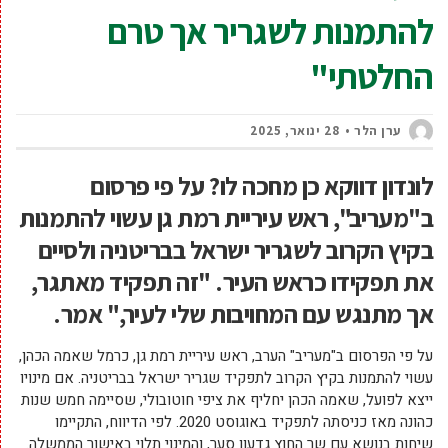
להתמנות לשגריר אך טרם
החלטתי"
ערן הלר
28 ינואר, 2025
לונדון דווקא כן מחכה לו? על פי פרסום
ב"מעריב", ראש עיריית רמת גן עשוי להתמנות
בקיץ הקרוב לשגריר ישראל בבריטניה ולסיים
את תפקידו כראש העיר. "זה תפקיד מאתגר,
אך מתנגש עם המחויבות שלי לעיר," אמר.
על פי הפרסום ב"מעריב" הערב, ראש עיריית רמת גן, כרמל שאמה הכהן,
עשוי להתמנות בקיץ הקרוב לתפקיד שגריר ישראל בבריטניה. אם מינויו
ייצא לפועל, שאמה הכהן יחליף את ציפי חוטובולי, שסיימה חמש שנות
כהונה מאז כניסתה לתפקיד באוגוסט 2020. לפי הדיווח, התקיימו
שיחות בנושא עם שר החוץ גדעון סער, והמינוי תלוי באישור הממשלה.