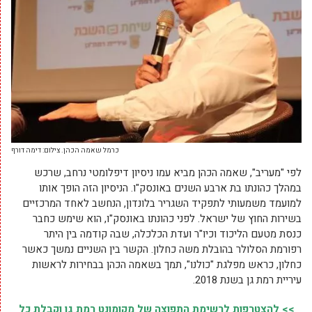
כרמל שאמה הכהן. צילום: דימה דורף
לפי "מעריב", שאמה הכהן מביא עמו ניסיון דיפלומטי נרחב, שרכש
במהלך כהונתו בת ארבע השנים באונסק"ו. הניסיון הזה הופך אותו
למועמד משמעותי לתפקיד השגריר בלונדון, הנחשב לאחד המרכזיים
בשירות החוץ של ישראל. לפני כהונתו באונסק"ו, הוא שימש כחבר
כנסת מטעם הליכוד וכיו"ר ועדת הכלכלה, שבה קודמה בין היתר
רפורמת הסלולר בהובלת משה כחלון. הקשר בין השניים נמשך כאשר
כחלון, כראש מפלגת "כולנו", תמך בשאמה הכהן בבחירות לראשות
עיריית רמת גן בשנת 2018.
>> להצטרפות לרשימת התפוצה של מקומונט רמת גן וקבלת כל