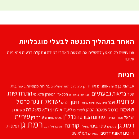
האתר בתהליך הנגשה לבעלי מוגבלויות
אנו עושים כל מאמץ להשלים את הנגשת האתר! במידה ונתקלת בבעיה אנא פנה
אלינו!
תגיות
אביהוא בן משה
בית
אור ירוק
אופניים
בחירות מקומיות
ארנונה
בורסת היהלומים
ביטוח
התחדשות
גבעתיים
בריאות
ספר
הספארי
הפארק הלאומי
הבורסה ברמת גן
עירונית
ישראל זינגר
כרמל
חינוך
זינגר
חיות מחמד
ילדים
חיה מנע
שאמה
משטרה
ליעד אילני
כרמל שאמה הכהן
מד''א
משטרת
לימודים
עיריית
נדל''ן
מתחם הבורסה
ישראל
עורך דין
נופש
ספורט
משרד החינוך
רמת גן
רמת גן
קורונה
פינוי בינוי
תאונות
עסקים
קהילה
רועי ברזילי
רכב
דרכים
תאונת דרכים
תמ"א 38
תלמידים