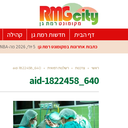
דף הבית
חדשות רמת גן
קהילה
כתבות אחרונות במקומונט רמת גן:
5 יולי, 2026
מה-NBA למרכז הפיתוח ברמת גן: עומרי כספי במפגש הוקרה מיוחד
ראשי
»
צרכנות
»
רשלנות רפואית
»
aid-1822458_640
aid-1822458_640