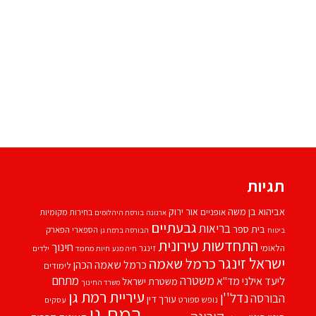
תגיות
אביהוא בן משה
אור ירוק
אופניים
בחירות מקומיות
ארנונה
בורסת היהלומים
גבעתיים
בריאות
בית ספר
הספארי
הפארק
ביטוח
הבורסה ברמת גן
התחדשות עירונית
חינוך
הלאומי
זינגר
חיות מחמד
ילדים
חיה מנע
ישראל זינגר
כרמל שאמה
כרמל שאמה הכהן
לימודים
משטרה
ליעד אילני
מתחם
מד''א
משטרת ישראל
משרד החינוך
עיריית רמת גן
נדל''ן
הבורסה
עורך דין
נופש
ספורט
עסקים
רמת גן