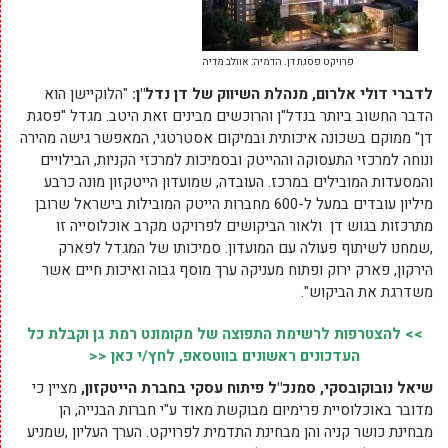
פרויקט פסגת דן. הדמיה: אוולב מדיה
לדברי דולי אלרום, מנהלת השיווק של דן
נדל"ן:
"הלוקיישן הוא
הדבר החשוב ביותר בנדל"ן והרוכשים מבינים זאת היטב. מגדל "פסגת
דן" ממוקם בשכונה איכותית ובמיקום אסטרטגי, המאפשר גישה מהירה
ונוחה למרכזי התעסוקה וההייטק ובסמיכות למרכזי הקניות, הבילויים
והמסעדות המובילים במרכז. העובדה, שמועדון הייטקזון מונה כרבע
מיליון עובדים במעל ל-600 מחברות הייטק המובילות בישראל שרובן
מתרכזות בגוש דן ולאור הביקושים לפרויקט מקרב אוכלוסייה זו
,שמחנו לשיתוף פעולה עם המועדון. סמיכותו של המגדל לפארק
הירקון, פארק ירוק ופתוח מעניקה ערך מוסף גבוה ואיכות חיים אשר
משדרגת את הביקוש".
>> להצטרפות לרשימת התפוצה של מקומונט רמת גן וקבלת כל
העדכונים ראשונים בווטסאפ, לחץ/י כאן <<
שיאל נובוקובסקי, סמנכ"ל פיתוח עסקי בחברת הייטקזון,
מציין כי
מדובר באוכלוסיית פרימיום מבוקשת מאוד ע"י חברות הבנייה, הן
מבחינת כושר קניה והן מבחינת התדמית לפרויקט. הערך העליון ,שמניע