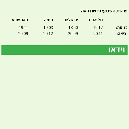
פרשת השבוע: פרשת ראה
תל אביב
ירושלים
חיפה
באר שבע
כניסה:
19:12
18:50
19:03
19:11
יציאה:
20:11
20:09
20:12
20:09