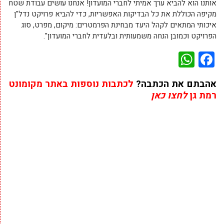
אותנו הוא להביא ערך אמיתי לחברי המועדון! אנחנו עושים עבודת שטח
מקיפה הכוללת את כל הבדיקות האפשריות, כדי להביא פרויקט נדל"ן
איכותי המתאים לקהל היעד מבחינת הפרמטרים: מיקום, מפרט, סוג
הפרויקט וכמובן הנחה משמעותית ובלעדית לחברי המועדון".
WhatsApp
Facebook
אהבתם את הכתבה?
לכתבות נוספות באתר מקומונט
רמת גן
לחצו כאן