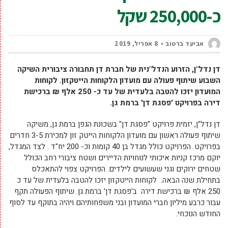
כ-250,000 שקל
אביעד ברטוב
8 אפריל, 2019
דן נדל"ן, הזרוע הנדל"נית של חברת דן תחבורה ציבורית השיקה
השבוע שיתוף פעולה עם מועדון הלקוחות הייטקזון.
לקוחות
המועדון יזכו להטבה בלעדית של עד כ- 250 אלף ₪ ברכישת
דירה בפרויקט 'פסגת דן' ברמת גן.
דן נדל"ן, יזמית פרויקט "פסגת דן" בשכונת הגפן ברמת גן, משיקה
שיתוף פעולה ראשון עם מועדון הלקוחות הייטק זון למכירת 3-5 חדרים
בפרויקט. הפרויקט כולל מגדל בן 40 קומות וכ- 200 יח"ד . לצד המגדל,
יוקם מרכז קניות איכותי לנוחויות הדיירים ושטח ציבורי רחב הכולל
שטחים ירוקים וגני שעשועים לילדים. הפרויקט צפוי להתאכלס
בתחילת שנה הבאה. לקוחות הייטקזון יזכו להטבה בלעדית של עד כ
250 אלף ₪ ברכישת דירה ב'פסגת דן' ברמת גן. שיתוף הפעולה תקף
עבור כרבע מיליון חברי המועדון ובני משפחותיהם ויהיה בתוקף עד לסוף
החודש הנוכחי.