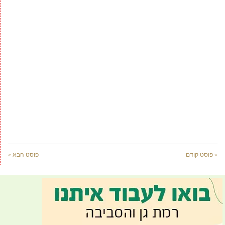
« פוסט קודם
פוסט הבא »