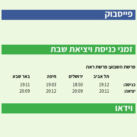
פרשת השבוע: פרשת ראה
תל אביב
ירושלים
חיפה
באר שבע
כניסה:
19:12
18:50
19:03
19:11
יציאה:
20:11
20:09
20:12
20:09