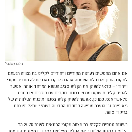
צילום: Pixabay
אם אתם מחפשים רעיונות מקוריים וייחודיים לקליפ בת מצווה הגעתם
למקום הנכון. אם כלת השמחה אוהבת לרקוד ואם יש לה תחביב מקורי
וייחודי – כדאי להפיק את הקליפ סביב הנושא המייחד אותה. אפשר
להפיק קליפ מושקע ומרגש בסגנון רוקדים עם כוכבים או הסרט
פלאשדאנס. כמו כן, אפשר להפיק קליפ בסגנון תוכנית הטלוויזיה של
גיא פינס ובו הנערה מופיעה ככוכבת החדשה בשמי ישראל ופוצחת
בריקוד סוער.
רעיונות נוספים לקליפ בת מצווה מקורי המתאים לשנת 2020 הם
קליפים בסגנון הוליוודי, את הקליפ מצלמים בסטודיו מאובזר עם מסך