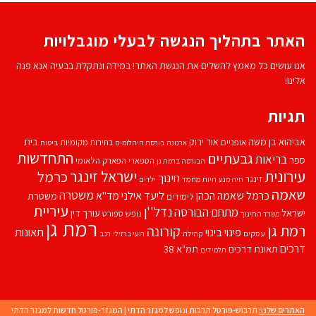
האתר בתהליך הנגשה לבעלי מוגבלויות
אנו עושים כל מאמץ להשלים את הנגשת האתר! במידה ונתקלת בבעיה אנא פנה
אלינו!
תגיות
אביהוא בן משה
בית
אור ירוק
אופניים
בחירות מקומיות
ארנונה
בורסת היהלומים
ביטוח
התחדשות
גבעתיים
בריאות
ספר
הספארי
הפארק הלאומי
הבורסה ברמת גן
עירונית
ישראל זינגר
כרמל
חינוך
זינגר
חיות מחמד
ילדים
חיה מנע
שאמה
משטרה
ליעד אילני
כרמל שאמה הכהן
מד''א
משטרת
לימודים
עיריית
נדל''ן
מתחם הבורסה
ישראל
עורך דין
נופש
ספורט
משרד החינוך
רמת גן
רמת גן
קורונה
פינוי בינוי
תאונות
עסקים
קהילה
רועי ברזילי
רכב
דרכים
תאונת דרכים
תמ"א 38
תלמידים
האתרים שלנו:
תרבוש-פורטל תרבות ונופש למגזר הדתי
|
המגזר-פורטל חדשות למגזר הדתי