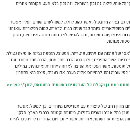
לאומי, פיצה. זה נכון בישראל, וזה נכון בלא מעט מקומות אחרים
תו גם בצורה מרובעת), אשר נהוג לחלק למשולשים שווים, ועליו אפשר
הפופולאריים ביותר כבר שנים רבות. לראייה, כמות הפיצריות שאנחנו
ות איטלקיות נחשבות, נהוג להגיש לצד מנות פסטה איכותיות, מגוון
פות מגוונות.
סי של פיצות עם זיתים, פיטריות, אנשובי, תוספת גבינה או פיצה נטולת
צריות אשר התפריט שלהן הוא הרבה יותר מגוון, הרבה יותר מיוחד. עם
של תוספות, אשר הפכו את הפיצה לארוחה ייחודית ואיכותית. במילים
 כפי שהיה נהוג להתייחס אליה בעבר. אם רעבים, פיצה היא הפתרון.
נט רמת גן וקבלת כל העדכונים ראשונים בווטסאפ, לחץ/י כאן <<
היום מגוון רחב של פיצריות עם תפריטים מיוחדים. כך למשל, אפשר
כמובן בתל אביב ובערים גדולות, בינוניות וקטנות ברחבי הארץ. חלקן
 ארציות או רשתות אזוריות, אשר ייתכן ויום אחד יגדלו ויהפכו להיות