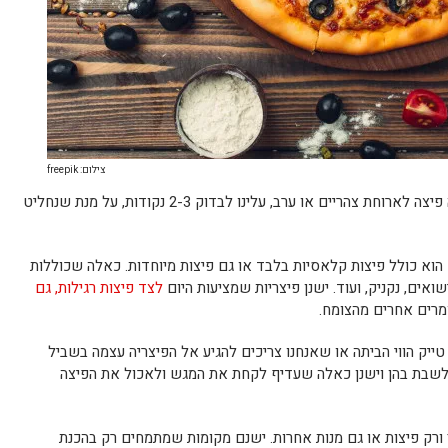
צילום: freepik
כשאנחנו רוצים לבחור פיצריה להזמין ממנה פיצה לארוחת צהריים או ערב, עלינו לבדוק 2-3 נקודות, על מנת שנחליט
וא כולל פיצות קלאסיות בלבד או גם פיצות מיוחדות. כאלה שכוללות
ואים, נקניק, ועוד. ישנן פיצריות שמציעות היום
לצד פיצות רגילות, גם
ומרים אחרים מהצומח.
 טייק הווי הביתה או שאנחנו צריכים להגיע אל הפיצריה עצמה בשביל
 לשבת בהן וישנן כאלה שעדיף לקחת את המגש ולאכול את הפיצה
 ורק פיצות או גם מנות אחרות. ישנם מקומות שמתמחים רק בהכנת