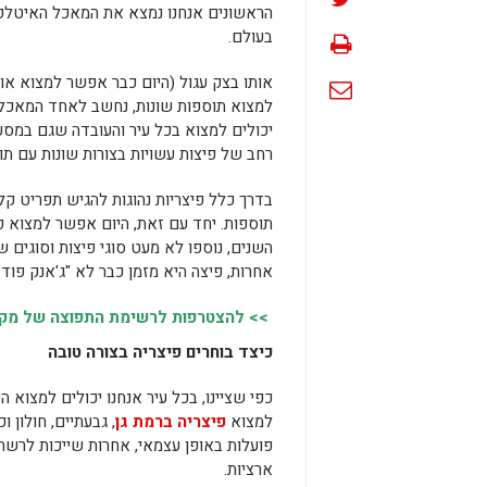
הראשונים אנחנו נמצא את המאכל האיטלקי ה
בעולם.
אותו בצק עגול (היום כבר אפשר למצוא או
למצוא תוספות שונות, נחשב לאחד המאכלים 
יכולים למצוא בכל עיר והעובדה שגם במסעד
רחב של פיצות עשויות בצורות שונות עם תוס
בדרך כלל פיצריות נהוגות להגיש תפריט קלא
תוספות. יחד עם זאת, היום אפשר למצוא פי
השנים, נוספו לא מעט סוגי פיצות וסוגים 
אחרות, פיצה היא מזמן כבר לא "ג'אנק פוד"
>> להצטרפות לרשימת התפוצה של מקומו
כיצד בוחרים פיצריה בצורה טובה
כפי שציינו, בכל עיר אנחנו יכולים למצוא 
למצוא
פיצריה ברמת גן
, גבעתיים, חולון ו
פועלות באופן עצמאי, אחרות שייכות לרשתות
ארציות.