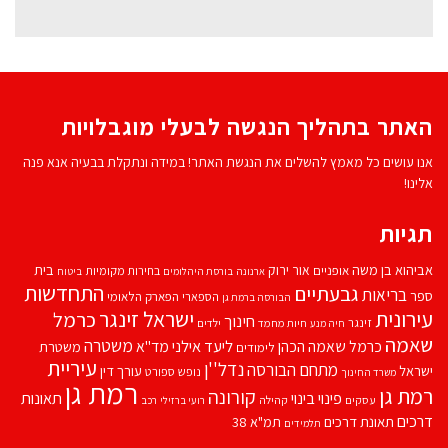
האתר בתהליך הנגשה לבעלי מוגבלויות
אנו עושים כל מאמץ להשלים את הנגשת האתר! במידה ונתקלת בבעיה אנא פנה
אלינו!
תגיות
אביהוא בן משה
בית
אור ירוק
אופניים
בחירות מקומיות
ארנונה
בורסת היהלומים
ביטוח
התחדשות
גבעתיים
בריאות
ספר
הספארי
הפארק הלאומי
הבורסה ברמת גן
עירונית
ישראל זינגר
כרמל
חינוך
זינגר
חיות מחמד
ילדים
חיה מנע
שאמה
משטרה
ליעד אילני
כרמל שאמה הכהן
מד''א
משטרת
לימודים
עיריית
נדל''ן
מתחם הבורסה
ישראל
עורך דין
נופש
ספורט
משרד החינוך
רמת גן
רמת גן
קורונה
פינוי בינוי
תאונות
עסקים
קהילה
רועי ברזילי
רכב
דרכים
תאונת דרכים
תמ"א 38
תלמידים