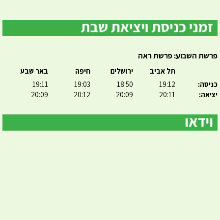
פרשת השבוע: פרשת ראה
תל אביב
ירושלים
חיפה
באר שבע
כניסה:
19:12
18:50
19:03
19:11
יציאה:
20:11
20:09
20:12
20:09