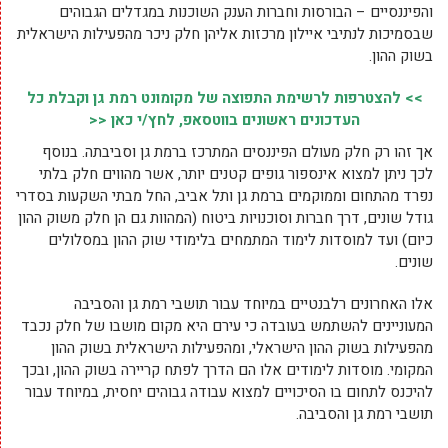
והפיננסיים – הבורסות וחברות הענק השוכנות במגדלים הגבוהים
שבסמיכות לנתיבי איילון מרכזות אליהן חלק ניכר מהפעילות הישראלית
בשוק ההון.
>> להצטרפות לרשימת התפוצה של מקומונט רמת גן וקבלת כל
העדכונים ראשונים בווטסאפ, לחץ/י כאן <<
אך זהו רק חלק מעולם הפיננסים המתרכז ברמת גן וסביבתה. בנוסף
לכך ניתן למצוא אינספור גופים קטנים יותר, אשר מהווים חלק בלתי
נפרד מהתחום וממוקמים ברמת גן ותל אביב, החל מבתי השקעות בסדרי
גודל שונים, דרך חברות וסוכנויות ביטוח (המהוות גם הן חלק משוק ההון
כיום) ועד למוסדות לימוד המתמחים בלימודי שוק ההון במסלולים
שונים.
אלו האחרונים רלבנטיים במיוחד עבור תושבי רמת גן והסביבה
המעוניינים להשתמש בעובדה כי עירם היא מקום מושבו של חלק נכבד
מהפעילות בשוק ההון הישראלי, ומהפעילות הישראלית בשוק ההון
המקומי. מוסדות לימודים אלו הם הדרך לפתח קריירה בשוק ההון, ובכך
להיכנס לתחום בו הסיכויים למצוא עבודה גבוהים יחסית, במיוחד עבור
תושבי רמת גן והסביבה.