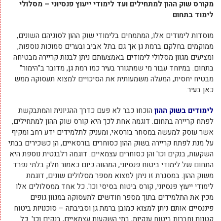
מקורס שוק ההון למתחילים ועד לימודי ייעוץ פנסיוני – מסלולי
לימוד בתחום
מוסדות לימודים אלו, המתמחים בלימודי שוק ההון לסוגיהם השונים,
ממוקמים בחלקם ברמת גן אך גם בתל אביב ובערים סמוכות נוספות,
ומציעים מגוון מסלולי לימודים באמצעותם ניתן לבנות קריירה מבטיחה
בתחום. במיוחד עבור מי שמתגורר בעיר כמו רמת גן, מדובר ב"הימור"
מבטיח יחסית, המעלה משמעותית את הסיכויים למצוא תעסוקה ממש
כאן בעיר.
לימודים בשוק ההון
הוכחו כבר לא פעם כדרך ההגיונית והמתבקשת
לפתח קריירה בתחום. דוגמה אחת לכך היא קורס שוק ההון למתחילים,
אשר עוסק למעשה במסחר בורסאי, ומעניק לתלמידים ידע רחב ומקיף
על מנת לפתח קריירה בשוק ההון כסוחרים בורסאיים, הן כשכירים בבתי
השקעות, בנקים וכו' והן כסוחרים עצמאיים. דוגמה רלבנטית נוספת היא
התחום של לימודי ביטוח פנסיוני, המהווה כיום כאמור חלק בלתי נפרד
משוק ההון. במסגרת זו ניתן למצוא מספר מסלולים שונים, דוגמת
לימודי ייעוץ פנסיוני, קורס ביטוח בסיסי וכו'. כל אחד ממסלולים אלו
מכין את התלמידים בתוך מספר חודשים לתעסוקה במגוון גופים
פיננסיים אותם ניתן למצוא כמובן ברמת גן וסביבתה – סוכנויות ביטוח
קטנות וחברות ביטוח ענקיות, בתי השקעות עצמאיים, בנקים וכו'. כל