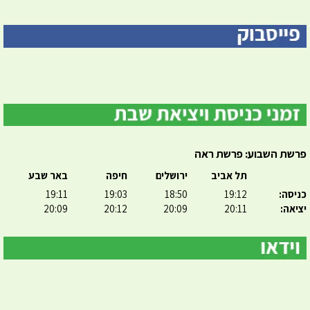
פרשת השבוע: פרשת ראה
תל אביב
ירושלים
חיפה
באר שבע
כניסה:
19:12
18:50
19:03
19:11
יציאה:
20:11
20:09
20:12
20:09