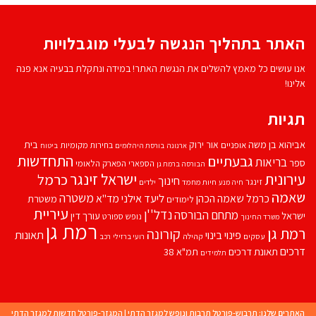
האתר בתהליך הנגשה לבעלי מוגבלויות
אנו עושים כל מאמץ להשלים את הנגשת האתר! במידה ונתקלת בבעיה אנא פנה
אלינו!
תגיות
אביהוא בן משה
בית
אור ירוק
אופניים
בחירות מקומיות
ארנונה
בורסת היהלומים
ביטוח
התחדשות
גבעתיים
בריאות
ספר
הספארי
הפארק הלאומי
הבורסה ברמת גן
עירונית
ישראל זינגר
כרמל
חינוך
זינגר
חיות מחמד
ילדים
חיה מנע
שאמה
משטרה
ליעד אילני
כרמל שאמה הכהן
מד''א
משטרת
לימודים
עיריית
נדל''ן
מתחם הבורסה
ישראל
עורך דין
נופש
ספורט
משרד החינוך
רמת גן
רמת גן
קורונה
פינוי בינוי
תאונות
עסקים
קהילה
רועי ברזילי
רכב
דרכים
תאונת דרכים
תמ"א 38
תלמידים
האתרים שלנו:
תרבוש-פורטל תרבות ונופש למגזר הדתי
|
המגזר-פורטל חדשות למגזר הדתי