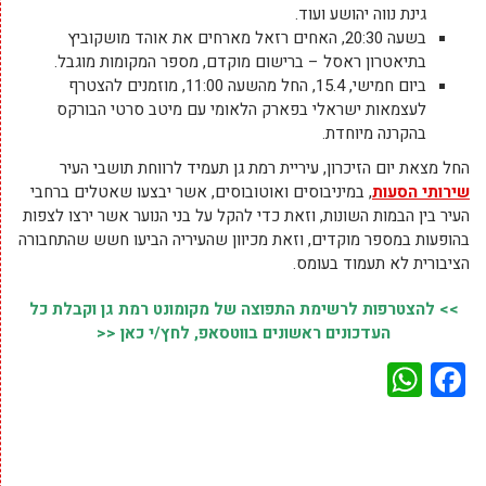
גינת נווה יהושע ועוד.
בשעה 20:30, האחים רזאל מארחים את אוהד מושקוביץ
בתיאטרון ראסל – ברישום מוקדם, מספר המקומות מוגבל.
ביום חמישי, 15.4, החל מהשעה 11:00, מוזמנים להצטרף
לעצמאות ישראלי בפארק הלאומי עם מיטב סרטי הבורקס
בהקרנה מיוחדת.
החל מצאת יום הזיכרון, עיריית רמת גן תעמיד לרווחת תושבי העיר
שירותי הסעות
, במיניבוסים ואוטובוסים, אשר יבצעו שאטלים ברחבי
העיר בין הבמות השונות, וזאת כדי להקל על בני הנוער אשר ירצו לצפות
בהופעות במספר מוקדים, וזאת מכיוון שהעיריה הביעו חשש שהתחבורה
הציבורית לא תעמוד בעומס.
>> להצטרפות לרשימת התפוצה של מקומונט רמת גן וקבלת כל
העדכונים ראשונים בווטסאפ, לחץ/י כאן <<
WhatsApp
Facebook