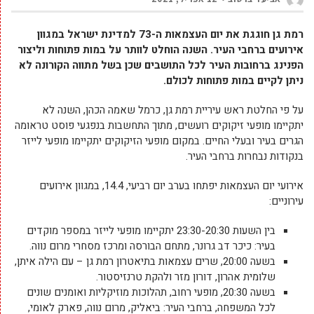
רמת גן חוגגת את יום העצמאות ה-73 למדינת ישראל במגוון
אירועים ברחבי העיר. השנה הוחלט לוותר על במות פתוחות וליצור
הפנינג ברחובות העיר לכל התושבים שכן בשל מתווה הקורונה לא
ניתן לקיים במות פתוחות לכולם.
על פי החלטת ראש עיריית רמת גן, כרמל שאמה הכהן, השנה לא
יתקיימו מופעי זיקוקים רועשים, מתוך התחשבות בנפגעי פוסט טראומה
הגרים בעיר ובעלי החיים. במקום מופעי הזיקוקים יתקיימו מופעי לייזר
בנקודות נבחרות ברחבי העיר.
אירועי יום העצמאות יפתחו בערב יום רביעי, 14.4, במגוון אירועים
עירוניים:
בין השעות 23:30-20:30 יתקיימו מופעי לייזר במספר מוקדים
בעיר: כיכר דב גרונר, מתחם הבורסה ומרכז מסחרי מרום נווה.
בשעה 20:00, שרים עצמאות בתיאטרון רמת גן – עם הילה איתן,
שלומית אהרון, דורון מזר ולהקת טרנזיסטור.
בשעה 20:30, מופעי רחוב, תהלוכות מוזיקליות ואומנים שונים
לכל המשפחה, ברחבי העיר: ביאליק, מרום נווה, פארק לאומי,