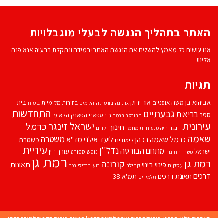
האתר בתהליך הנגשה לבעלי מוגבלויות
אנו עושים כל מאמץ להשלים את הנגשת האתר! במידה ונתקלת בבעיה אנא פנה
אלינו!
תגיות
אביהוא בן משה
בית
אור ירוק
אופניים
בחירות מקומיות
ארנונה
בורסת היהלומים
ביטוח
התחדשות
גבעתיים
בריאות
ספר
הספארי
הפארק הלאומי
הבורסה ברמת גן
עירונית
ישראל זינגר
כרמל
חינוך
זינגר
חיות מחמד
ילדים
חיה מנע
שאמה
משטרה
ליעד אילני
כרמל שאמה הכהן
מד''א
משטרת
לימודים
עיריית
נדל''ן
מתחם הבורסה
ישראל
עורך דין
נופש
ספורט
משרד החינוך
רמת גן
רמת גן
קורונה
פינוי בינוי
תאונות
עסקים
קהילה
רועי ברזילי
רכב
דרכים
תאונת דרכים
תמ"א 38
תלמידים