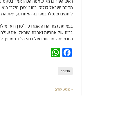
ראש העיר כרמל שאמה הכהן אמר בטקס כי
מדינת ישראל כולה". רחוב "סרן מילר" ה
לוחמים שנפלו במערכה האחרונה, זאת הנצ
בעמותת נצח יהודה אמרו כי: "סרן רואי מ
ברוח של אחריות ואהבת ישראל. אנו שולחי
המרשימה. מורשתו של רואי הי"ד תמשיך ל
WhatsApp
Facebook
הנצחה
« פוסט קודם