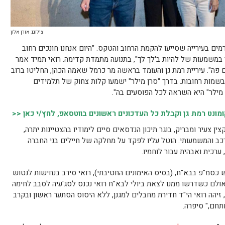
צילום: אורן אלון
מים בעירייה שסייעו להקמת הרחוב והטקס. "היום אנחנו חונכים רחוב
דרך במשמעות של להיות ב'לך לך", בתנועה מתמדת קדימה. רואי תמיד אמר
ם פה". עיריית רמת גן והעומד בראשה מר כרמל שאמה הכהן, החליטו ברוב
בשמות רחובות. בדרך "סרן מילר" ישמעו קלות צחוק של תלמידים
ן מילר" היא השראה לכל הפוסעים בה".
נט רמת גן וקבלת כל העדכונים ראשונים בווטסאפ, לחץ/י כאן <<
 צעיר ומבריק, בוגר תיכון הנדסאים סיים לימודיו בהצטיינות יתרה,
רכב והמשמעותי. הוטל עליו לפקד על מחלקה של חיילים בני החברה
ערכית ואבהית עבור לוחמיו.
מ"פ בבא"ח, (בסיס האימונים החטיבתי), רואי סירב בנחישות לנטוש
אולם כשדרשו ממנו לצאת ביולי לבא"ח רואי נכנס לסג'עיה לסבב לחימה
 זיהה רואי הי"ד חדירת מחבלים למגנן, ללא היסוס הסתער ראשון ובקרב
תחם," סיפרה.