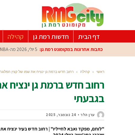
דף הבית
חדשות רמת גן
קהילה
כתבות אחרונות במקומונט רמת גן:
5 יולי, 2026
מה-NBA למרכז הפיתוח ברמת גן: עומרי כספי במפגש הוקרה מיוחד
ראשי
»
קהילה
»
רחוב חדש ברמת גן ינציח את שמו של קצין הפלוגה
רחוב חדש ברמת גן ינציח א
בגבעתי
ערן הלר
24 נובמבר, 2025
"לוחם, מפקד ואבא לחייליו" | רחוב חדש בעיר ינציח את 
שנהרג בסג'עייה ביולי 2024.