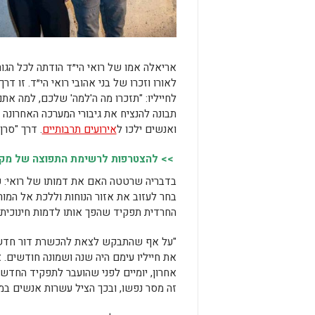
אריאלה אמו של רואי הי״ד הודתה לכל הגור
לאורו וזכרו של בני אהובי רואי הי״ד. זו 
לחייליו: "תזכרו מה ה'למה' שלכם, למה את
תבונה להנציח את גיבורי המערכה האחרונה 
ואנשים ילכו ל
אירועים תרבותיים
. דרך "סר
>> להצטרפות לרשימת התפוצה של מקומו
בדבריה שרטטה האם את דמותו של רואי: קצין
בחר לעזוב את אזור הנוחות וללכת אל המו
החרדית תפקיד שהפך אותו לדמות חינוכית, 
"על אף שהתבקש לצאת להכשרת דור חדש כס
את חייליו עימם היה שנה ושמונה חודשים. 
אחרון, יומיים לפני שהועבר לתפקיד החדש,
זה מסר נפשו, ובכך הציל עשרות אנשים במ