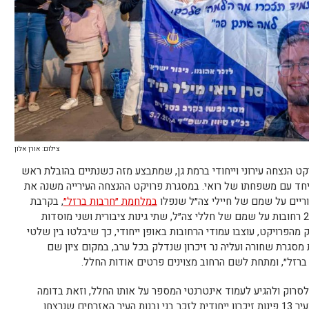
צילום: אורן אלון
ט הנצחה עירוני וייחודי ברמת גן, שמתבצע מזה כשנתיים בהובלת ראש
יחד עם משפחתו של רואי. במסגרת פרויקט ההנצחה העירייה משנה את
וריים על שמם של חיילי צה״ל שנפלו
במלחמת ״חרבות ברזל״
, בקרבת
מקום מגוריהם בעיר. עד כה נחנכו בעיר כ-20 רחובות על שמם של חללי צה״ל, שתי גינות ציבורית ושני מוסדות
 מהפרויקט, עוצבו עמודי הרחובות באופן ייחודי, כך שיבלטו בין שלטי
מסגרת שחורה ועליה נר זיכרון שנדלק בכל ערב, במקום ציון שם
ברזל״, ומתחת לשם הרחוב מצוינים פרטים אודות החלל.
הוצבו קודי QR אותם ניתן לסרוק ולהגיע לעמוד אינטרנטי המספר על אותו החלל, וזאת בדומה
לפרוייקט נוסף של עיריית ר"ג שבו נפרסו בעיר 13 פינות זיכרון ייחודית לזכר בני ובנות העיר האזרחים שנרצחו