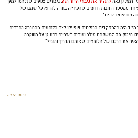
 "רמת גן גאה
להנציח את גיבורי הדור הזה
, גיבורים צנועים שנלחמו למען
וא אחד ממספר רחובות חדשים שהעירייה בחרה לקרוא על שמם של
חה שתישאר לנצח".
ילר הי״ד היה מהמפקדים הבולטים שפעלו לצד הלוחמים מהחברה החרדית
ם חיבוק חם למשפחת מילר ומודים לעיריית רמת גן על ההוקרה
האיר את דרכם של הלוחמים שאותם הדריך והוביל"
פוסט הבא »