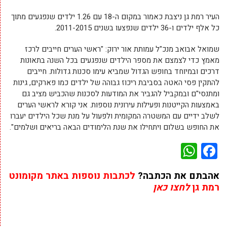
העיר רמת גן ניצבת כאמור במקום ה-18 עם 1.26 ילדים שנפגעים מתוך
כל אלף ילדים ו-36 ילדים שנפצעו בשנים 2011-2015.
שמואל אבואב מנכ"ל עמותת אור ירוק: "ראשי הערים חייבים לרכז
מאמץ כדי לצמצם את מספר הילדים שנפגעים בכל השנה בתאונות
דרכים ובמיוחד בחופש הגדול שמביא עימו סכנות גדולות. חייבים
להתקין פסי האטה בסביבת ריכוז גבוהה של ילדים כמו פארקים, גינות
ומתנסי"ם ובמקביל להגביר את המודעות לסכנות שהכביש מציב גם
באמצעות הקייטנות ופעילות עירונית נוספות. אני קורא לראשי הערים
לשלב ידיים עם המשטרה המקומית ולפעול על מנת שכל הילדים יעברו
את החופש בשלום ויתחילו את שנת הלימודים הבאה בריאים ושלמים".
WhatsApp
Facebook
אהבתם את הכתבה?
לכתבות נוספות באתר מקומונט
רמת גן
לחצו כאן