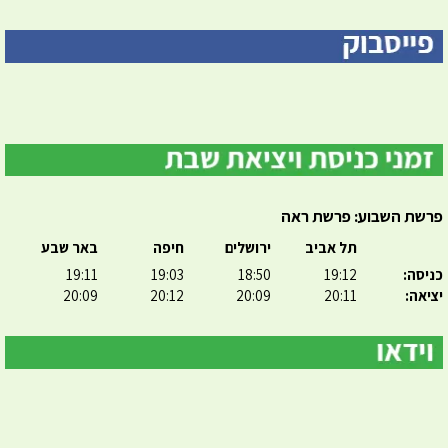
פרשת השבוע: פרשת ראה
תל אביב
ירושלים
חיפה
באר שבע
כניסה:
19:12
18:50
19:03
19:11
יציאה:
20:11
20:09
20:12
20:09