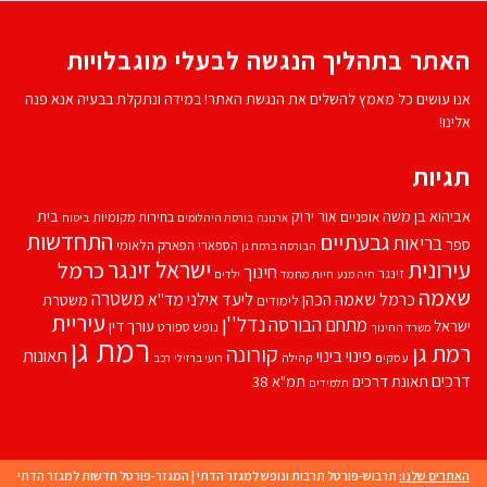
האתר בתהליך הנגשה לבעלי מוגבלויות
אנו עושים כל מאמץ להשלים את הנגשת האתר! במידה ונתקלת בבעיה אנא פנה
אלינו!
תגיות
אביהוא בן משה
בית
אור ירוק
אופניים
בחירות מקומיות
ארנונה
בורסת היהלומים
ביטוח
התחדשות
גבעתיים
בריאות
ספר
הספארי
הפארק הלאומי
הבורסה ברמת גן
עירונית
ישראל זינגר
כרמל
חינוך
זינגר
חיות מחמד
ילדים
חיה מנע
שאמה
משטרה
ליעד אילני
כרמל שאמה הכהן
מד''א
משטרת
לימודים
עיריית
נדל''ן
מתחם הבורסה
ישראל
עורך דין
נופש
ספורט
משרד החינוך
רמת גן
רמת גן
קורונה
פינוי בינוי
תאונות
עסקים
קהילה
רועי ברזילי
רכב
דרכים
תאונת דרכים
תמ"א 38
תלמידים
האתרים שלנו:
תרבוש-פורטל תרבות ונופש למגזר הדתי
|
המגזר-פורטל חדשות למגזר הדתי