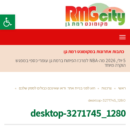
פתח סרגל
תפריט
כתבות אחרונות במקומונט רמת גן:
5 יולי, 2026
מה-NBA למרכז הפיתוח ברמת גן: עומרי כספי במפגש
הוקרה מיוחד
ראשי
»
צרכנות
»
רגע לפני בניית אתר: ודאו שאינכם כבולים לספק שלכם
»
desktop-3271745_1280
desktop-3271745_1280