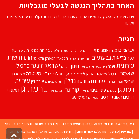
האתר בתהליך הנגשה לבעלי מוגבלויות
אנו עושים כל מאמץ להשלים את הנגשת האתר! במידה ונתקלת בבעיה אנא פנה
אלינו!
תגיות
אביהוא בן משה
בית
אור ירוק
אופניים
בחירות מקומיות
ארנונה
בורסת היהלומים
ביטוח
התחדשות
גבעתיים
בריאות
ספר
הספארי
הפארק הלאומי
הבורסה ברמת גן
עירונית
ישראל זינגר
כרמל
חינוך
זינגר
חיות מחמד
ילדים
חיה מנע
שאמה
משטרה
ליעד אילני
כרמל שאמה הכהן
מד''א
משטרת
לימודים
עיריית
נדל''ן
מתחם הבורסה
ישראל
עורך דין
נופש
ספורט
משרד החינוך
רמת גן
רמת גן
קורונה
פינוי בינוי
תאונות
עסקים
קהילה
רועי ברזילי
רכב
דרכים
תאונת דרכים
תמ"א 38
תלמידים
האתרים שלנו:
תרבוש-פורטל תרבות ונופש למגזר הדתי
|
המגזר-פורטל חדשות למגזר הדתי
|
מודיעין
|
מדינט – פורטל בריאות ורווחה
|
החדשות הטובות בישראל
|
רמת גן
|
בת ים - חולון
|
גליל
גב"ש
|
יש''ע:שומרון בנימין וגוש עציון
|
במרכז- לחברי הבית היהודי
|
לוד
|
לימודים אקדמאיים