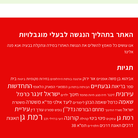
האתר בתהליך הנגשה לבעלי מוגבלויות
אנו עושים כל מאמץ להשלים את הנגשת האתר! במידה ונתקלת בבעיה אנא פנה
אלינו!
תגיות
אביהוא בן משה
בית
אור ירוק
אופניים
בחירות מקומיות
ארנונה
בורסת היהלומים
ביטוח
התחדשות
גבעתיים
בריאות
ספר
הספארי
הפארק הלאומי
הבורסה ברמת גן
עירונית
ישראל זינגר
כרמל
חינוך
זינגר
חיות מחמד
ילדים
חיה מנע
שאמה
משטרה
ליעד אילני
כרמל שאמה הכהן
מד''א
משטרת
לימודים
עיריית
נדל''ן
מתחם הבורסה
ישראל
עורך דין
נופש
ספורט
משרד החינוך
רמת גן
רמת גן
קורונה
פינוי בינוי
תאונות
עסקים
קהילה
רועי ברזילי
רכב
דרכים
תאונת דרכים
תמ"א 38
תלמידים