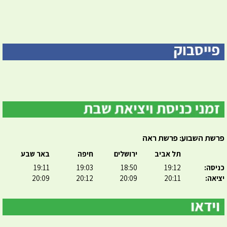
פרשת השבוע: פרשת ראה
תל אביב
ירושלים
חיפה
באר שבע
כניסה:
19:12
18:50
19:03
19:11
יציאה:
20:11
20:09
20:12
20:09